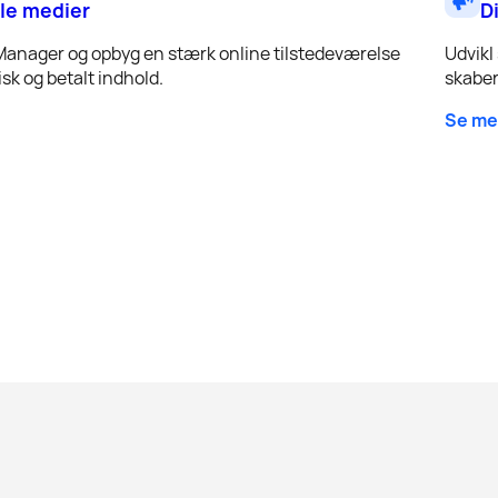
le medier
D
Manager og opbyg en stærk online tilstedeværelse
Udvikl
sk og betalt indhold.
skaber
Se me