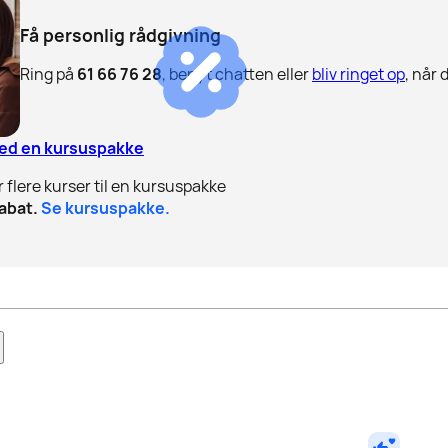
Få personlig rådgivning
Ring på
61 66 76 28
, benyt chatten eller
bliv ringet op
, når 
med en kursuspakke
r flere kurser til en kursuspakke
abat.
Se kursuspakke.