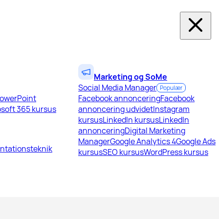
Marketing og SoMe
Social Media Manager
Populær
owerPoint
Facebook annoncering
Facebook
soft 365 kursus
annoncering udvidet
Instagram
kursus
LinkedIn kursus
LinkedIn
annoncering
Digital Marketing
Manager
Google Analytics 4
Google Ads
ntationsteknik
kursus
SEO kursus
WordPress kursus