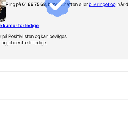
Ring på
61 66 75 68
, benyt chatten eller
bliv ringet op
, når 
 kurser for ledige
 på Positivlisten og kan bevilges
 og jobcentre til ledige.