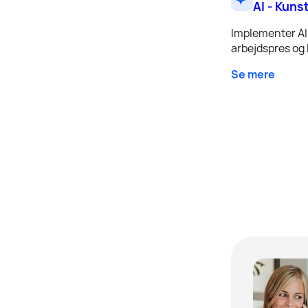
AI - Kuns
Implementer AI 
arbejdspres og l
Se mere