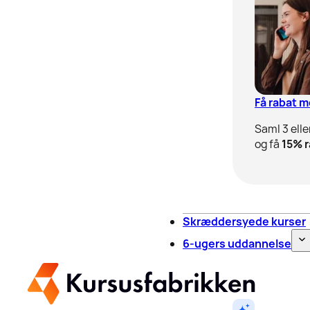
Få rabat 
Saml 3 elle
og få
15% r
Skræddersyede kurser
6-ugers uddannelse