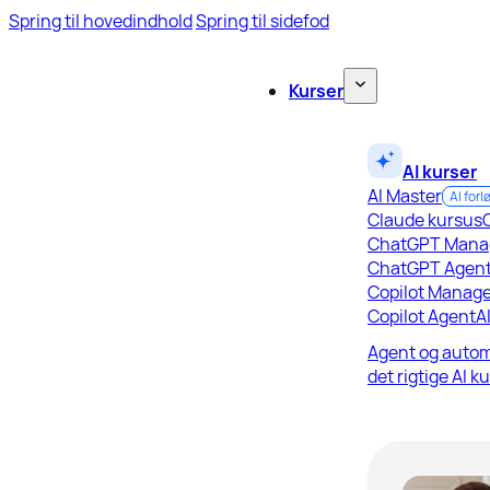
Spring til hovedindhold
Spring til sidefod
Kurser
AI kurser
AI Master
AI forl
Claude kursus
ChatGPT Mana
ChatGPT Agen
Copilot Manage
Copilot Agent
A
Agent og autom
det rigtige AI k