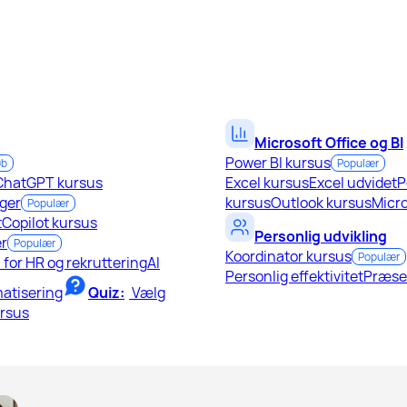
Microsoft Office og BI
Power BI kursus
øb
Populær
ChatGPT kursus
Excel kursus
Excel udvidet
P
ger
kursus
Outlook kursus
Micro
Populær
t
Copilot kursus
Personlig udvikling
r
Populær
Koordinator kursus
Populær
I for HR og rekruttering
AI
Personlig effektivitet
Præse
atisering
Quiz:
Vælg
ursus