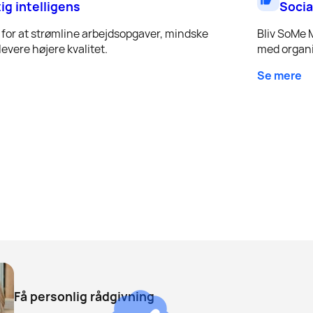
tig intelligens
Socia
for at strømline arbejdsopgaver, mindske
Bliv SoMe 
evere højere kvalitet.
med organi
Se mere
Få personlig rådgivning