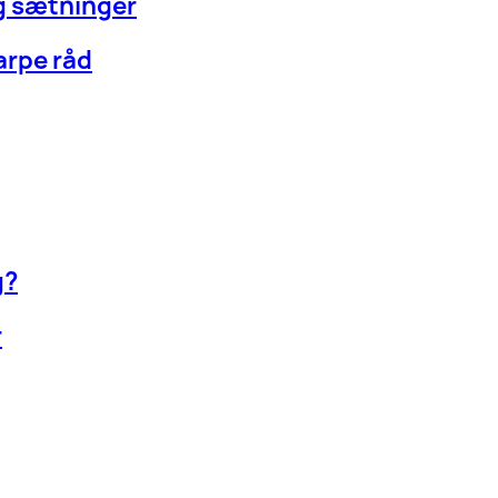
og sætninger
arpe råd
g?
r