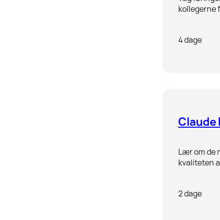
kollegerne f
4 dage
Claude 
Lær om de m
kvaliteten a
2 dage