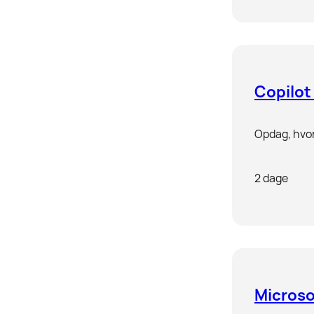
Copilot
Opdag, hvor
2 dage
Microso