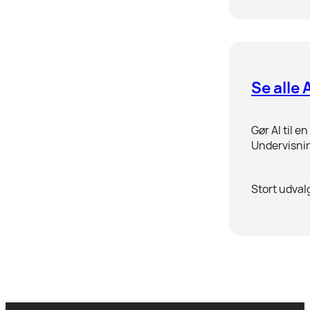
Se alle 
Gør AI til 
Undervisnin
Stort udval