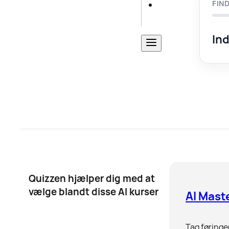
FIN
Ind
Quizzen hjælper dig med at
vælge blandt disse AI kurser
AI Mast
Tag føringe