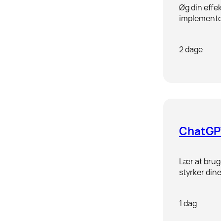
Øg din effe
implementer
2 dage
ChatGP
Lær at brug
styrker din
1 dag