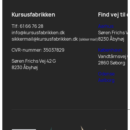
Kursusfabrikken
Find vej til 
Tlf: 61 66 76 28
Aarhus
info@kursusfabrikken.dk
Søren Frichs Ve
sikkermail@kursusfabrikken.dk
8230 Åbyhøj
(sikker mail)
CVR-nummer: 35037829
København
Vandtårnsvej 6
Søren Frichs Vej 42 G
2860 Søborg
8230 Åbyhøj
Odense
Aalborg