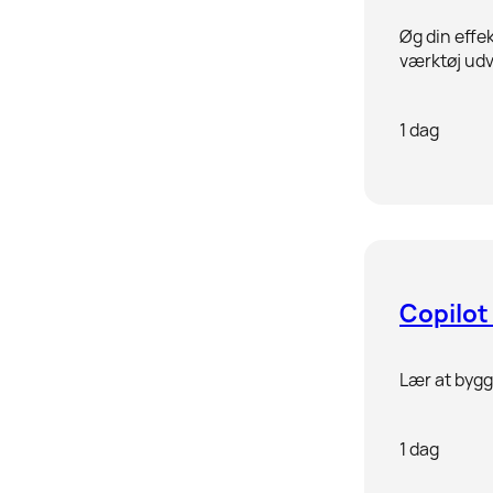
Øg din effe
værktøj udvi
1 dag
Copilot
Lær at bygg
1 dag