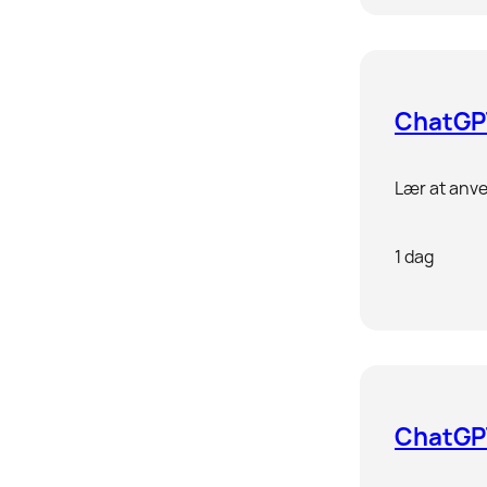
ChatGP
Lær at anve
1 dag
ChatGP