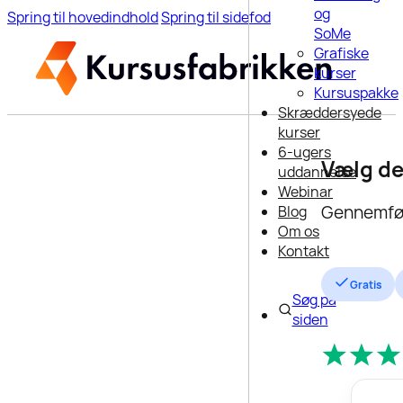
og
Spring til hovedindhold
Spring til sidefod
SoMe
Grafiske
kurser
Kursuspakke
Skræddersyede
kurser
6-ugers
Vælg d
uddannelse
Webinar
Gennemfør 
Blog
Om os
Kontakt
Gratis
Søg på
siden