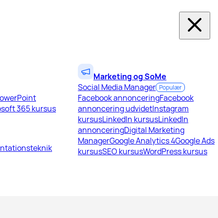
Marketing og SoMe
Social Media Manager
Populær
owerPoint
Facebook annoncering
Facebook
soft 365 kursus
annoncering udvidet
Instagram
kursus
LinkedIn kursus
LinkedIn
annoncering
Digital Marketing
Manager
Google Analytics 4
Google Ads
ntationsteknik
kursus
SEO kursus
WordPress kursus