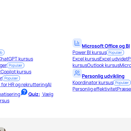
Microsoft Office og BI
Power BI kursus
øb
Populær
ChatGPT kursus
Excel kursus
Excel udvidet
P
ger
kursus
Outlook kursus
Micro
Populær
t
Copilot kursus
Personlig udvikling
r
Populær
Koordinator kursus
Populær
I for HR og rekruttering
AI
Personlig effektivitet
Præse
atisering
Quiz:
Vælg
ursus