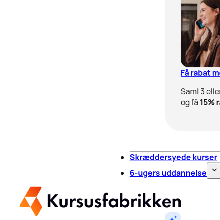
Få rabat 
Saml 3 elle
og få
15% r
Skræddersyede kurser
6-ugers uddannelse