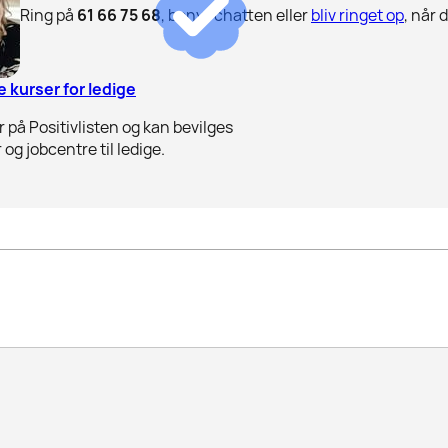
Ring på
61 66 75 68
, benyt chatten eller
bliv ringet op
, når 
 kurser for ledige
 på Positivlisten og kan bevilges
 og jobcentre til ledige.