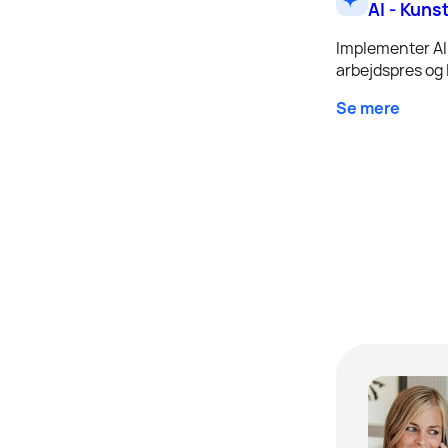
AI - Kuns
Implementer AI 
arbejdspres og l
Se mere