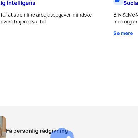
tig intelligens
Socia
for at strømline arbejdsopgaver, mindske
Bliv SoMe 
evere højere kvalitet.
med organi
Se mere
Få personlig rådgivning