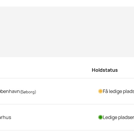
Holdstatus
øbenhavn
Få ledige plad
(Søborg)
arhus
Ledige pladse