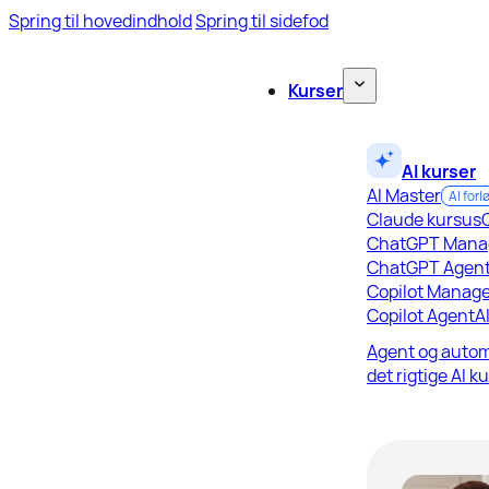
Spring til hovedindhold
Spring til sidefod
Kurser
AI kurser
AI Master
AI forl
Claude kursus
ChatGPT Mana
ChatGPT Agen
Copilot Manage
Copilot Agent
A
Agent og autom
det rigtige AI k