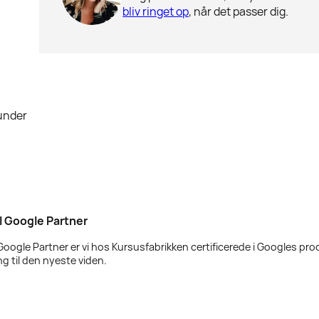
bliv ringet op
, når det passer dig.
runder
iel Google Partner
 Google Partner er vi hos Kursusfabrikken certificerede i Googles pro
g til den nyeste viden.