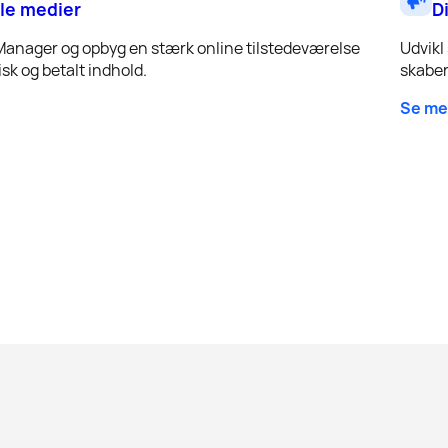
le medier
D
Manager og opbyg en stærk online tilstedeværelse
Udvikl
sk og betalt indhold.
skaber
Se me