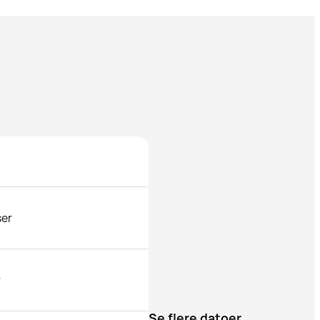
ser
r
Se flere datoer