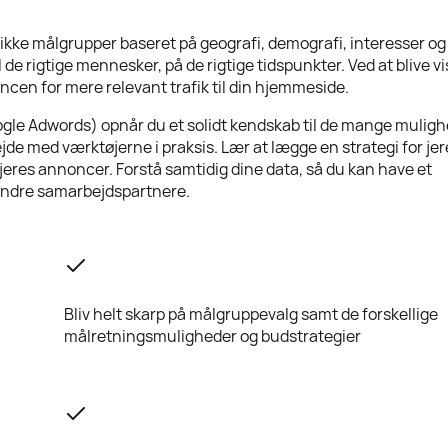
ikke målgrupper baseret på geografi, demografi, interesser og
de rigtige mennesker, på de rigtige tidspunkter. Ved at blive vis
cen for mere relevant trafik til din hjemmeside.
ogle Adwords) opnår du et solidt kendskab til de mange muligh
de med værktøjerne i praksis. Lær at lægge en strategi for jer
jeres annoncer. Forstå samtidig dine data, så du kan have et
 andre samarbejdspartnere.
Bliv helt skarp på målgruppevalg samt de forskellige
målretningsmuligheder og budstrategier