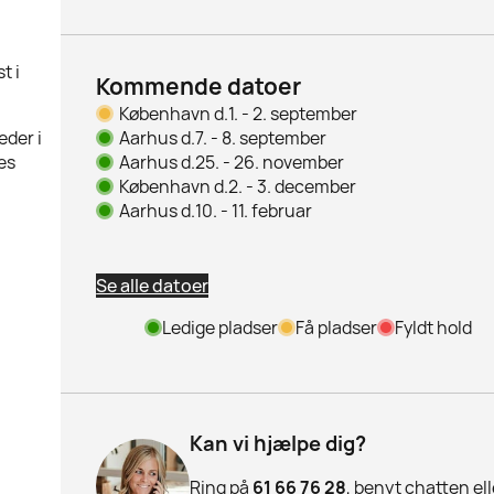
t i
Kommende datoer
København d.
1. - 2. september
Aarhus d.
7. - 8. september
eder i
Aarhus d.
25. - 26. november
es
København d.
2. - 3. december
Aarhus d.
10. - 11. februar
Se alle datoer
Ledige pladser
Få pladser
Fyldt hold
Kan vi hjælpe dig?
Ring på
61 66 76 28
, benyt chatten ell