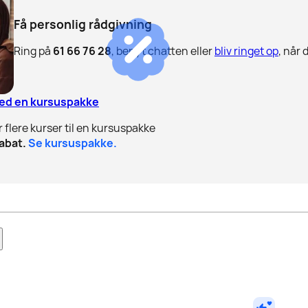
Få personlig rådgivning
Ring på
61 66 76 28
, benyt chatten eller
bliv ringet op
, når 
med en kursuspakke
r flere kurser til en kursuspakke
abat.
Se kursuspakke.