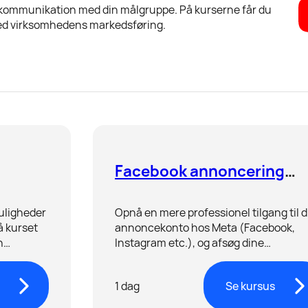
re kommunikation med din målgruppe. På kurserne får du
 med virksomhedens markedsføring.
Facebook annoncering
udvidet
muligheder
Opnå en mere professionel tilgang til d
å kurset
annoncekonto hos Meta (Facebook,
n
Instagram etc.), og afsøg dine
 af dine
vækstmuligheder med den populære
platform.
1 dag
Se kursus