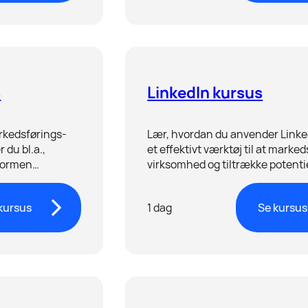
s
LinkedIn kursus
arkedsførings-
Lær, hvordan du anvender Link
 du bl.a.,
et effektivt værktøj til at marked
tformen
virksomhed og tiltrække potenti
til at nå ud til
kunder eller nye medarbejdere.
re.
kursus
1 dag
Se kursus