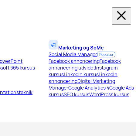
Marketing og SoMe
Social Media Manager
Populær
owerPoint
Facebook annoncering
Facebook
soft 365 kursus
annoncering udvidet
Instagram
kursus
LinkedIn kursus
LinkedIn
annoncering
Digital Marketing
Manager
Google Analytics 4
Google Ads
ntationsteknik
kursus
SEO kursus
WordPress kursus