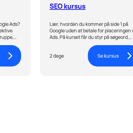
SEO kursus
oogle Ads?
Lær, hvordan du kommer på side 1 på
ektive
Google uden at betale for placeringen 
ruppe,
Ads. På kurset får du styr på søgeord,
produkter.
linkbuilding og onsite/offsite optimerin
2 dage
Se kursus