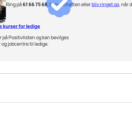
Ring på
61 66 75 68
, benyt chatten eller
bliv ringet op
, når 
 kurser for ledige
 på Positivlisten og kan bevilges
 og jobcentre til ledige.