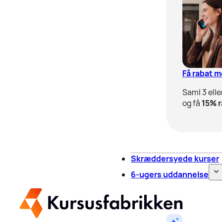
Få rabat 
Saml 3 elle
og få
15% r
Skræddersyede kurser
6-ugers uddannelse