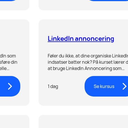
LinkedIn annoncering
edIn som
Føler du ikke, at dine organiske LinkedI
sføre din
indsatser batter nok? På kurset lærer 
elle
at bruge LinkedIn Annoncering som
løftestang til bedre resultater.
1 dag
Se kursus