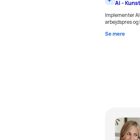
AI - Kuns
Implementer AI 
arbejdspres og l
Se mere