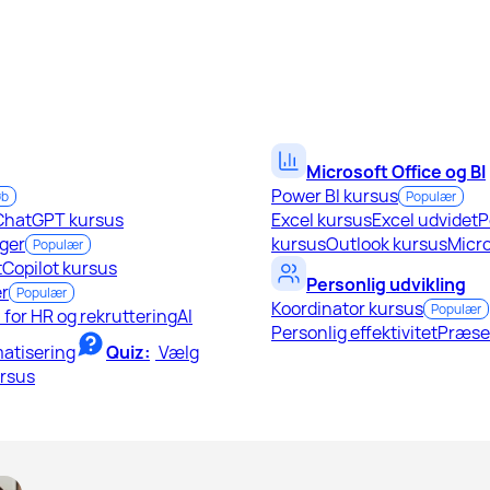
Microsoft Office og BI
Power BI kursus
øb
Populær
ChatGPT kursus
Excel kursus
Excel udvidet
P
ger
kursus
Outlook kursus
Micro
Populær
t
Copilot kursus
Personlig udvikling
r
Populær
Koordinator kursus
Populær
I for HR og rekruttering
AI
Personlig effektivitet
Præse
atisering
Quiz:
Vælg
ursus