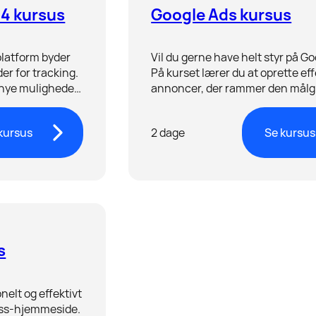
 4 kursus
Google Ads kursus
platform byder
Vil du gerne have helt styr på G
r for tracking.
På kurset lærer du at oprette eff
 nye muligheder
annoncer, der rammer den målg
finde vigtige
som allerede efterspørger dine 
kursus
2 dage
Se kursus
s
nelt og effektivt
ess-hjemmeside.