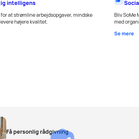
tig intelligens
Socia
for at strømline arbejdsopgaver, mindske
Bliv SoMe 
evere højere kvalitet.
med organi
Se mere
Få personlig rådgivning