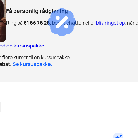
Få personlig rådgivning
Ring på
61 66 76 28
, benyt chatten eller
bliv ringet op
, når 
med en kursuspakke
r flere kurser til en kursuspakke
abat.
Se kursuspakke.