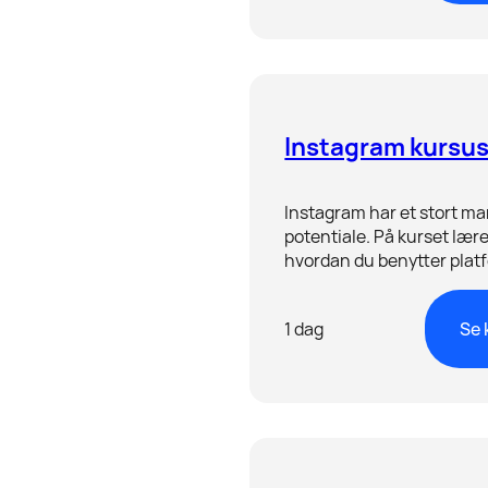
Instagram kursu
Instagram har et stort m
potentiale. På kurset lærer
hvordan du benytter pla
strategisk og professionelt 
platformens mange bruge
1 dag
Se 