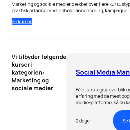
Marketing og sociale medier dækker over flere kursusty
praktisk erfaring med indhold, annoncering, kampagner 
Se kurser
Vi tilbyder følgende
kurser i
Social Media Ma
kategorien:
Marketing og
kursus
sociale medier
Få et strategisk overblik o
erfaring med de mest pop
medie-platforme, så du k
succesfuld tilstedeværel
jeres sociale medier.
2 dage
Se 