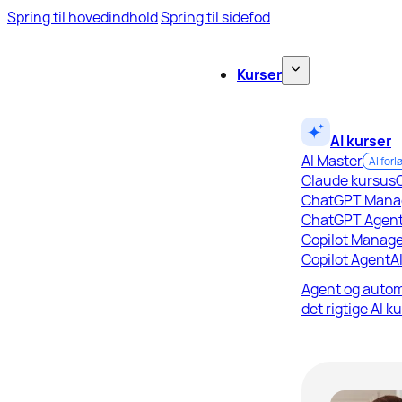
Spring til hovedindhold
Spring til sidefod
Kurser
AI kurser
AI Master
AI forl
Claude kursus
ChatGPT Mana
ChatGPT Agen
Copilot Manage
Copilot Agent
A
Agent og autom
det rigtige AI k