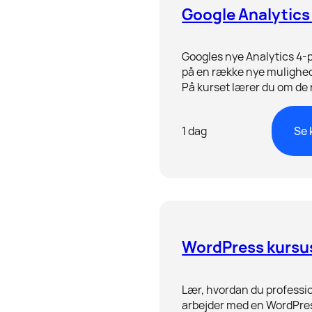
Google Analytics
Googles nye Analytics 4-
på en række nye mulighede
På kurset lærer du om de
og om at navigere og frem
rapporter.
1 dag
Se 
WordPress kursu
Lær, hvordan du professio
arbejder med en WordPr