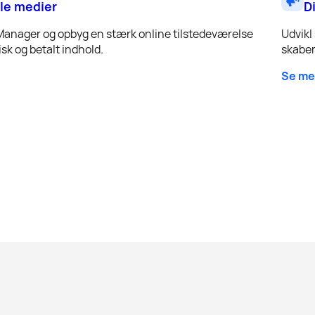
le medier
D
Manager og opbyg en stærk online tilstedeværelse
Udvikl
sk og betalt indhold.
skaber
Se me