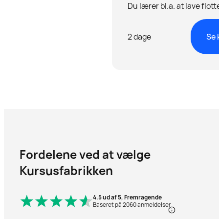
Du lærer bl.a. at lave flot
anvende plugins og mege
2 dage
Se 
Fordelene ved at vælge
Kursusfabrikken
4.5 ud af 5, Fremragende
Baseret på 2060 anmeldelser