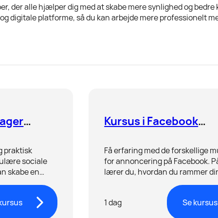
per, der alle hjælper dig med at skabe mere synlighed og bed
og digitale platforme, så du kan arbejde mere professionelt
nager
Kursus i Facebook
annoncering
g praktisk
Få erfaring med de forskellige 
ulære sociale
for annoncering på Facebook. P
an skabe en
lærer du, hvordan du rammer di
se på tværs af
målgruppe og får mest muligt ud
annoncekroner.
kursus
1 dag
Se kursus