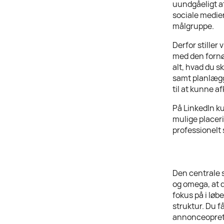
uundgåeligt a
sociale medier
målgruppe.
Derfor stiller
med den fornød
alt, hvad du 
samt planlægg
til at kunne 
På LinkedIn k
mulige placeri
professionelt
Den centrale 
og omega, at d
fokus på i lø
struktur. Du f
annonceoprette