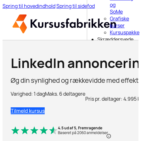
og
Spring til hovedindhold
Spring til sidefod
SoMe
Grafiske
kurser
Kursuspakke
Skræddersyede
kurser
6-ugers
LinkedIn annonceri
uddannelse
Webinar
Blog
Øg din synlighed og rækkevidde med effekti
Om os
Kontakt
Varighed: 1 dag
Maks. 6 deltagere
Pris pr. deltager: 4.995 
Søg på
Tilmeld kursus
siden
4.5 ud af 5, Fremragende
Baseret på 2060 anmeldelser