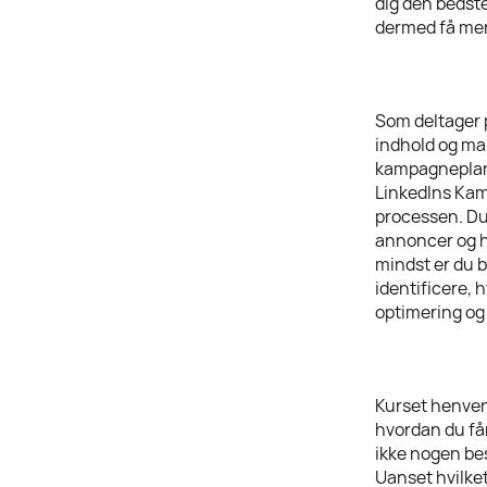
dig den bedste
dermed få mer
Som deltager p
indhold og ma
kampagneplanl
LinkedIns Kam
processen. Du
annoncer og h
mindst er du 
identificere, 
optimering og
Kurset henvend
hvordan du får
ikke nogen bes
Uanset hvilket