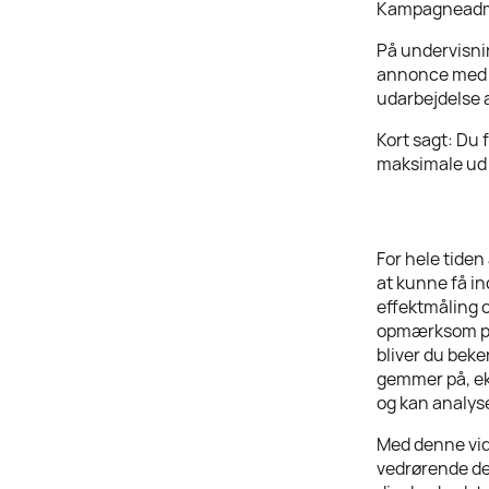
Kampagneadmi
På undervisni
annonce med a
udarbejdelse 
Kort sagt: Du 
maksimale ud 
For hele tiden
at kunne få in
effektmåling o
opmærksom på,
bliver du bek
gemmer på, eks
og kan analyse
Med denne vide
vedrørende de