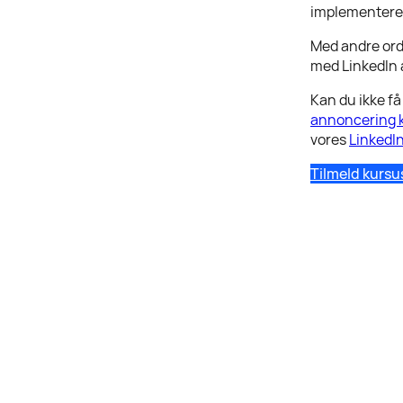
implementere o
Med andre ord:
med LinkedIn a
Kan du ikke få
annoncering 
vores
LinkedI
Tilmeld kursu