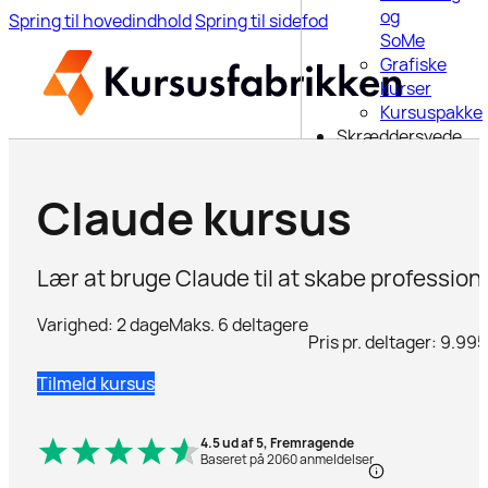
og
Spring til hovedindhold
Spring til sidefod
SoMe
Grafiske
kurser
Kursuspakke
Skræddersyede
kurser
6-ugers
Claude kursus
uddannelse
Webinar
Blog
Lær at bruge Claude til at skabe professione
Om os
Kontakt
Varighed: 2 dage
Maks. 6 deltagere
Pris pr. deltager: 9.99
Søg på
Tilmeld kursus
siden
4.5 ud af 5, Fremragende
Baseret på 2060 anmeldelser