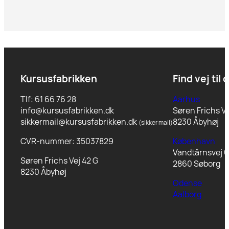
Kursusfabrikken
Find vej til 
Tlf: 61 66 76 28
Aarhus
info@kursusfabrikken.dk
Søren Frichs Ve
sikkermail@kursusfabrikken.dk
8230 Åbyhøj
(sikker mail)
CVR-nummer: 35037829
København
Vandtårnsvej 6
Søren Frichs Vej 42 G
2860 Søborg
8230 Åbyhøj
Odense
Aalborg