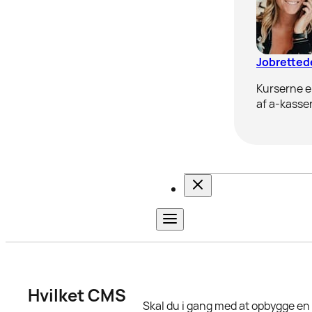
Jobrettede
Kurserne er
af a-kasser
Hvilket CMS
Skal du i gang med at opbygge en h