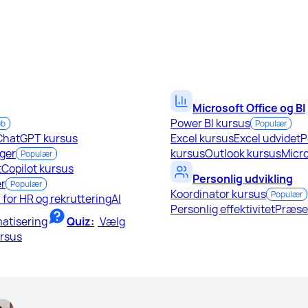
Microsoft Office og BI
Power BI kursus
øb
Populær
ChatGPT kursus
Excel kursus
Excel udvidet
P
ger
kursus
Outlook kursus
Micro
Populær
t
Copilot kursus
Personlig udvikling
r
Populær
Koordinator kursus
Populær
I for HR og rekruttering
AI
Personlig effektivitet
Præse
atisering
Quiz:
Vælg
ursus