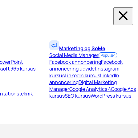
Marketing og SoMe
Social Media Manager
Populær
owerPoint
Facebook annoncering
Facebook
soft 365 kursus
annoncering udvidet
Instagram
kursus
LinkedIn kursus
LinkedIn
annoncering
Digital Marketing
Manager
Google Analytics 4
Google Ads
ntationsteknik
kursus
SEO kursus
WordPress kursus