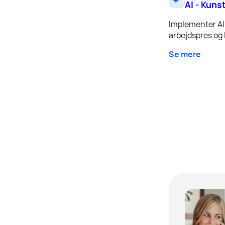
AI - Kuns
Implementer AI 
arbejdspres og l
Se mere