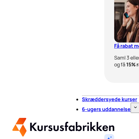
Få rabat 
Saml 3 elle
og få
15% r
Skræddersyede kurser
6-ugers uddannelse