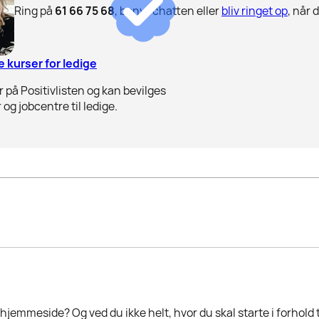
Ring på
61 66 75 68
, benyt chatten eller
bliv ringet op
, når 
 kurser for ledige
 på Positivlisten og kan bevilges
 og jobcentre til ledige.
jemmeside? Og ved du ikke helt, hvor du skal starte i forhold 