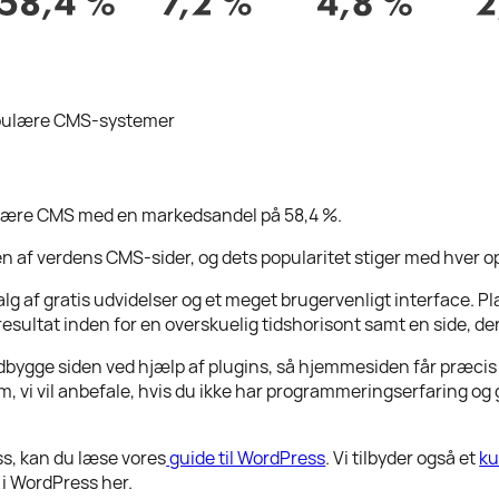
ulære CMS-systemer
lære CMS med en markedsandel på 58,4 %.
n af verdens CMS-sider, og dets popularitet stiger med hver o
alg af gratis udvidelser og et meget brugervenligt interface. 
esultat inden for en overskuelig tidshorisont samt en side, der
bygge siden ved hjælp af plugins, så hjemmesiden får præcis 
, vi vil anbefale, hvis du ikke har programmeringserfaring og g
ss, kan du læse vores
guide til WordPress
. Vi tilbyder også et
ku
i WordPress her.