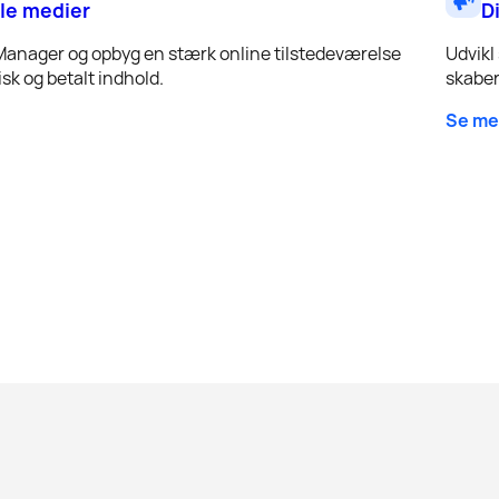
le medier
D
Manager og opbyg en stærk online tilstedeværelse
Udvikl
sk og betalt indhold.
skaber
Se me