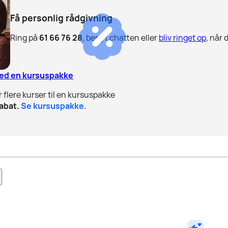
Få personlig rådgivning
Ring på
61 66 76 28
, benyt chatten eller
bliv ringet op
, når 
med en kursuspakke
r flere kurser til en kursuspakke
abat.
Se kursuspakke.