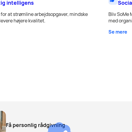
tig intelligens
Socia
for at strømline arbejdsopgaver, mindske
Bliv SoMe 
evere højere kvalitet.
med organi
Se mere
Få personlig rådgivning