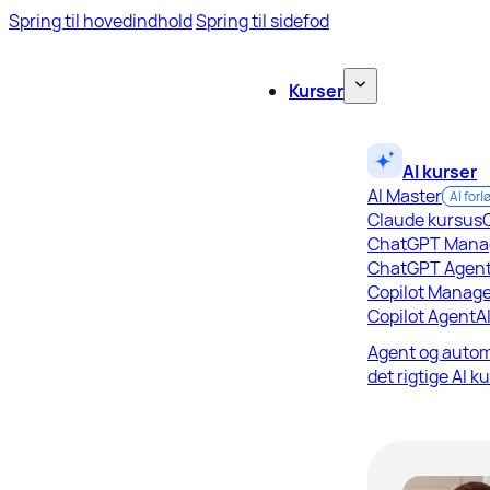
Spring til hovedindhold
Spring til sidefod
Kurser
AI kurser
AI Master
AI forl
Claude kursus
ChatGPT Mana
ChatGPT Agen
Copilot Manage
Copilot Agent
A
Agent og autom
det rigtige AI k