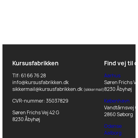
Kursusfabrikken
Find vej til 
Tlf: 61 66 76 28
Aarhus
info@kursusfabrikken.dk
Søren Frichs Ve
sikkermail@kursusfabrikken.dk
8230 Åbyhøj
(sikker mail)
CVR-nummer: 35037829
København
Vandtårnsvej 6
Søren Frichs Vej 42 G
2860 Søborg
8230 Åbyhøj
Odense
Aalborg