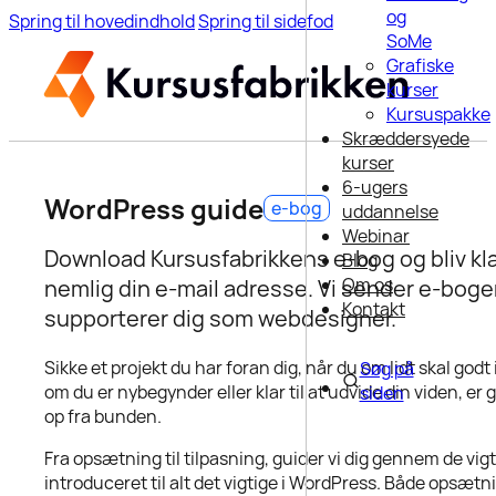
og
Spring til hovedindhold
Spring til sidefod
SoMe
Grafiske
kurser
Kursuspakke
Skræddersyede
kurser
6-ugers
WordPress guide
e-bog
uddannelse
Webinar
Download Kursusfabrikkens e-bog og bliv klæ
Blog
Om os
nemlig din e-mail adresse. Vi sender e-boge
Kontakt
supporterer dig som webdesigner.
Sikke et projekt du har foran dig, når du om lidt skal go
Søg på
om du er nybegynder eller klar til at udvide din viden, e
siden
op fra bunden.
Fra opsætning til tilpasning, guider vi dig gennem de vigt
introduceret til alt det vigtige i WordPress. Både opsætni