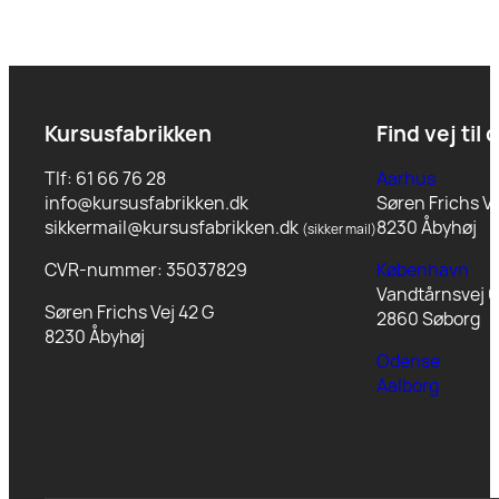
Kursusfabrikken
Find vej til 
Tlf: 61 66 76 28
Aarhus
info@kursusfabrikken.dk
Søren Frichs Ve
sikkermail@kursusfabrikken.dk
8230 Åbyhøj
(sikker mail)
CVR-nummer: 35037829
København
Vandtårnsvej 6
Søren Frichs Vej 42 G
2860 Søborg
8230 Åbyhøj
Odense
Aalborg