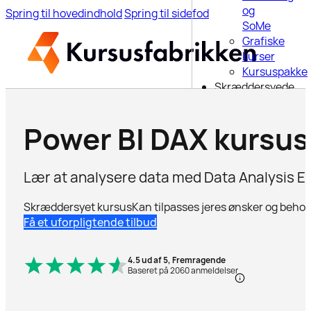
og
Spring til hovedindhold
Spring til sidefod
SoMe
Grafiske
kurser
Kursuspakke
Skræddersyede
kurser
6-ugers
Power BI DAX kursus
uddannelse
Webinar
Blog
Lær at analysere data med Data Analysis E
Om os
Kontakt
Skræddersyet kursus
Kan tilpasses jeres ønsker og behov
Få et uforpligtende tilbud
Søg på
siden
4.5 ud af 5, Fremragende
Baseret på 2060 anmeldelser