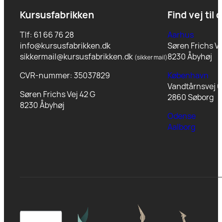
Kursusfabrikken
Find vej til 
Tlf: 61 66 76 28
Aarhus
info@kursusfabrikken.dk
Søren Frichs Ve
sikkermail@kursusfabrikken.dk
8230 Åbyhøj
(sikker mail)
CVR-nummer: 35037829
København
Vandtårnsvej 6
Søren Frichs Vej 42 G
2860 Søborg
8230 Åbyhøj
Odense
Aalborg