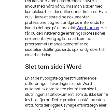
Det kan ofte virke udfordrende at styre sit
layout med hård hånd, hvis man sidder med
komplekse filer, der driller under tidspres. Hvis
du vil lære at styre dine dokumenter
professionelt og helt undgå de irriterende fejl,
kan du deltage på et praktisk
Word kursus
. Her
får du den nødvendige erfaring i professionel
dokumentstyring og lærer at tæmme
programmets mange typografier og
sidetalsindstillinger, så du sparer dyrebar tid i
din arbejdsdag.
Slet tom side i Word
En af de hyppigste og mest frustrerende
udfordringer i hverdagen er, når Word
automatisk opretter en ekstra tom side i
slutningen af dit dokument, som du ikke kan få
lov til at fjerne. Dette problem opstår næsten
altid, fordi der ligger usynlige afsnitstegn eller