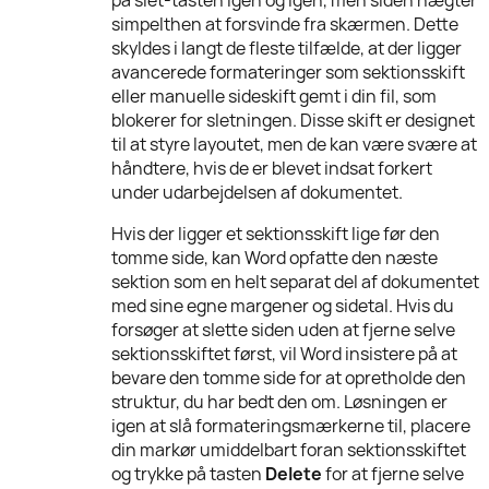
simpelthen at forsvinde fra skærmen. Dette
skyldes i langt de fleste tilfælde, at der ligger
avancerede formateringer som sektionsskift
eller manuelle sideskift gemt i din fil, som
blokerer for sletningen. Disse skift er designet
til at styre layoutet, men de kan være svære at
håndtere, hvis de er blevet indsat forkert
under udarbejdelsen af dokumentet.
Hvis der ligger et sektionsskift lige før den
tomme side, kan Word opfatte den næste
sektion som en helt separat del af dokumentet
med sine egne margener og sidetal. Hvis du
forsøger at slette siden uden at fjerne selve
sektionsskiftet først, vil Word insistere på at
bevare den tomme side for at opretholde den
struktur, du har bedt den om. Løsningen er
igen at slå formateringsmærkerne til, placere
din markør umiddelbart foran sektionsskiftet
og trykke på tasten
Delete
for at fjerne selve