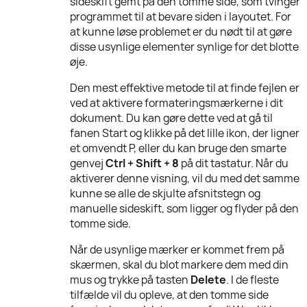
sideskift gemt på den tomme side, som tvinger
programmet til at bevare siden i layoutet. For
at kunne løse problemet er du nødt til at gøre
disse usynlige elementer synlige for det blotte
øje.
Den mest effektive metode til at finde fejlen er
ved at aktivere formateringsmærkerne i dit
dokument. Du kan gøre dette ved at gå til
fanen Start og klikke på det lille ikon, der ligner
et omvendt P, eller du kan bruge den smarte
genvej
Ctrl + Shift + 8
på dit tastatur. Når du
aktiverer denne visning, vil du med det samme
kunne se alle de skjulte afsnitstegn og
manuelle sideskift, som ligger og flyder på den
tomme side.
Når de usynlige mærker er kommet frem på
skærmen, skal du blot markere dem med din
mus og trykke på tasten
Delete
. I de fleste
tilfælde vil du opleve, at den tomme side