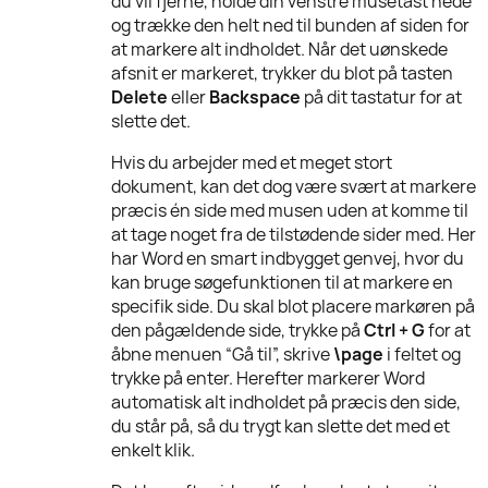
du vil fjerne, holde din venstre musetast nede
og trække den helt ned til bunden af siden for
at markere alt indholdet. Når det uønskede
afsnit er markeret, trykker du blot på tasten
Delete
eller
Backspace
på dit tastatur for at
slette det.
Hvis du arbejder med et meget stort
dokument, kan det dog være svært at markere
præcis én side med musen uden at komme til
at tage noget fra de tilstødende sider med. Her
har Word en smart indbygget genvej, hvor du
kan bruge søgefunktionen til at markere en
specifik side. Du skal blot placere markøren på
den pågældende side, trykke på
Ctrl + G
for at
åbne menuen “Gå til”, skrive
\page
i feltet og
trykke på enter. Herefter markerer Word
automatisk alt indholdet på præcis den side,
du står på, så du trygt kan slette det med et
enkelt klik.