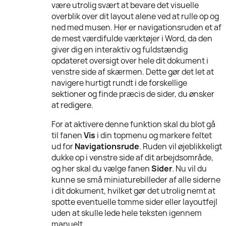
være utrolig svært at bevare det visuelle
overblik over dit layout alene ved at rulle op og
ned med musen. Her er navigationsruden et af
de mest værdifulde værktøjer i Word, da den
giver dig en interaktiv og fuldstændig
opdateret oversigt over hele dit dokument i
venstre side af skærmen. Dette gør det let at
navigere hurtigt rundt i de forskellige
sektioner og finde præcis de sider, du ønsker
at redigere.
For at aktivere denne funktion skal du blot gå
til fanen
Vis
i din topmenu og markere feltet
ud for
Navigationsrude
. Ruden vil øjeblikkeligt
dukke op i venstre side af dit arbejdsområde,
og her skal du vælge fanen
Sider
. Nu vil du
kunne se små miniaturebilleder af alle siderne
i dit dokument, hvilket gør det utrolig nemt at
spotte eventuelle tomme sider eller layoutfejl
uden at skulle lede hele teksten igennem
manuelt.