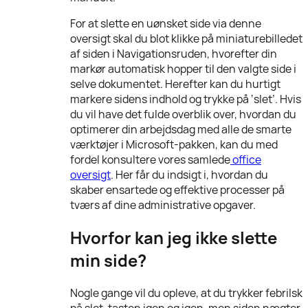
For at slette en uønsket side via denne
oversigt skal du blot klikke på miniaturebilledet
af siden i Navigationsruden, hvorefter din
markør automatisk hopper til den valgte side i
selve dokumentet. Herefter kan du hurtigt
markere sidens indhold og trykke på ‘slet’. Hvis
du vil have det fulde overblik over, hvordan du
optimerer din arbejdsdag med alle de smarte
værktøjer i Microsoft-pakken, kan du med
fordel konsultere vores samlede
office
oversigt
. Her får du indsigt i, hvordan du
skaber ensartede og effektive processer på
tværs af dine administrative opgaver.
Hvorfor kan jeg ikke slette
min side?
Nogle gange vil du opleve, at du trykker febrilsk
på slet-tasten igen og igen, men siden nægter