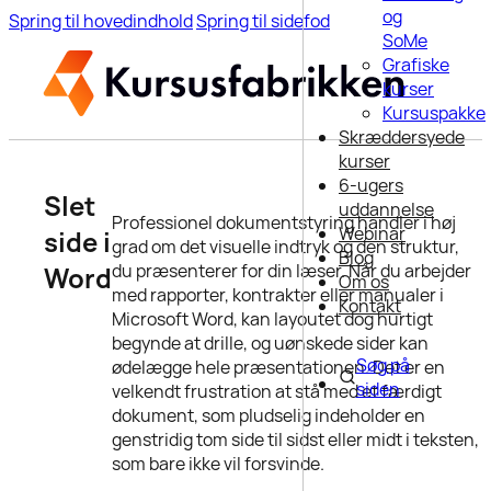
og
Spring til hovedindhold
Spring til sidefod
SoMe
Grafiske
kurser
Kursuspakke
Skræddersyede
kurser
6-ugers
Slet
uddannelse
Professionel dokumentstyring handler i høj
Webinar
side i
grad om det visuelle indtryk og den struktur,
Blog
du præsenterer for din læser. Når du arbejder
Word
Om os
med rapporter, kontrakter eller manualer i
Kontakt
Microsoft Word, kan layoutet dog hurtigt
begynde at drille, og uønskede sider kan
Søg på
ødelægge hele præsentationen. Det er en
siden
velkendt frustration at stå med et færdigt
dokument, som pludselig indeholder en
genstridig tom side til sidst eller midt i teksten,
som bare ikke vil forsvinde.