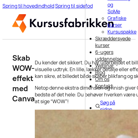
og
Spring til hovedindhold
Spring til sidefod
SoMe
Grafiske
kurser
Kursuspakke
Skræddersyede
kurser
6-ugers
Skab
uddannelse
Du kender det sikkert. Du har udarbejdet et bi
Webinar
WOW-
visuelle udtryk. En lille, lækker detalje eller e
Blog
kan sikre, at billedet både skaber blikfang og 
effekt
Om os
Kontakt
med
Netop denne ekstra dimension og finish giver Ca
bedste af det hele: Du behøver hverken være udd
Canva
at sige “WOW”!
Søg på
siden