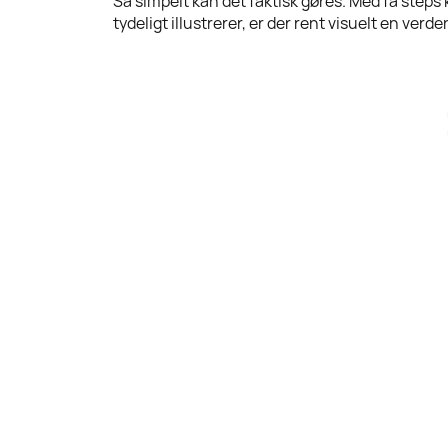
Så simpelt kan det faktisk gøres. Med få steps
tydeligt illustrerer, er der rent visuelt en verden