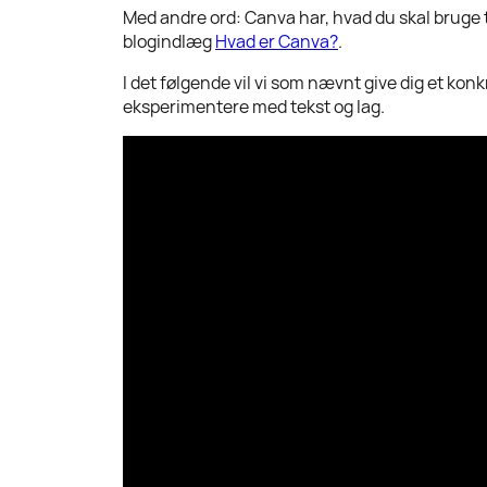
Med andre ord: Canva har, hvad du skal bruge ti
blogindlæg
Hvad er Canva?
.
I det følgende vil vi som nævnt give dig et ko
eksperimentere med tekst og lag.