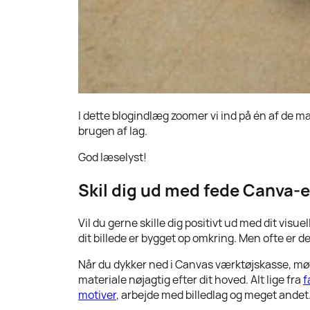
I dette blogindlæg zoomer vi ind på én af de 
brugen af lag.
God læselyst!
Skil dig ud med fede Canva-e
Vil du gerne skille dig positivt ud med dit v
dit billede er bygget op omkring. Men ofte er de
Når du dykker ned i Canvas værktøjskasse, mød
materiale nøjagtig efter dit hoved. Alt lige fra
f
motiver
, arbejde med billedlag og meget andet