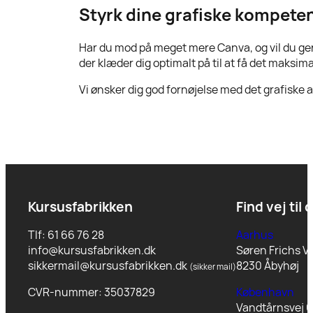
Styrk dine grafiske kompete
Har du mod på meget mere Canva, og vil du ger
der klæder dig optimalt på til at få det maksim
Vi ønsker dig god fornøjelse med det grafiske 
Kursusfabrikken
Find vej til 
Tlf: 61 66 76 28
Aarhus
info@kursusfabrikken.dk
Søren Frichs Ve
sikkermail@kursusfabrikken.dk
8230 Åbyhøj
(sikker mail)
CVR-nummer: 35037829
København
Vandtårnsvej 6