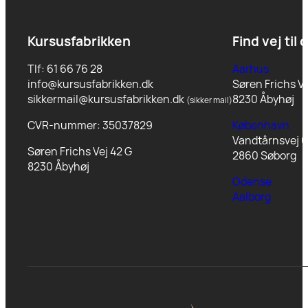
Kursusfabrikken
Find vej til 
Tlf: 61 66 76 28
Aarhus
info@kursusfabrikken.dk
Søren Frichs Ve
sikkermail@kursusfabrikken.dk
8230 Åbyhøj
(sikker mail)
CVR-nummer: 35037829
København
Vandtårnsvej 6
Søren Frichs Vej 42 G
2860 Søborg
8230 Åbyhøj
Odense
Aalborg