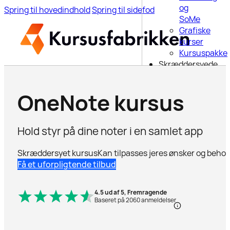
og
Spring til hovedindhold
Spring til sidefod
SoMe
Grafiske
kurser
Kursuspakke
Skræddersyede
kurser
6-ugers
OneNote kursus
uddannelse
Webinar
Blog
Hold styr på dine noter i en samlet app
Om os
Kontakt
Skræddersyet kursus
Kan tilpasses jeres ønsker og behov
Få et uforpligtende tilbud
Søg på
siden
4.5 ud af 5, Fremragende
Baseret på 2060 anmeldelser