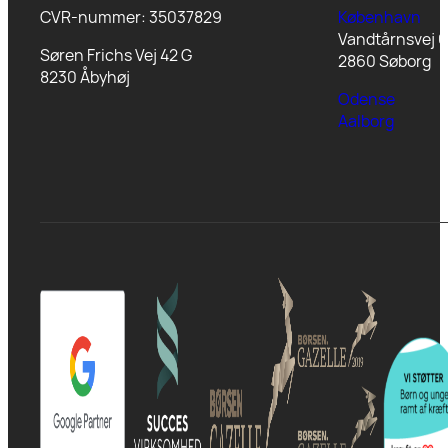
CVR-nummer: 35037829
København
Vandtårnsvej 6
Søren Frichs Vej 42 G
2860 Søborg
8230 Åbyhøj
Odense
Aalborg