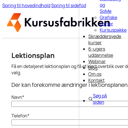
og
Spring til hovedindhold
Spring til sidefod
SoMe
Grafiske
kurser
Kursuspakke
Skræddersyede
kurser
6-ugers
Lektionsplan
uddannelse
Webinar
Få en detaljeret lektionsplan og få et klart overblik over 
Blog
valg.
Om os
Kontakt
Der kan forekomme ændringer i lektionsplanen
Søg på
Navn
*
siden
Telefon
*