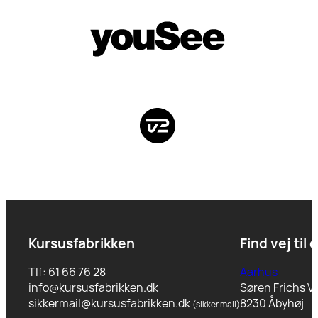
Kursusfabrikken
Find vej til 
Tlf: 61 66 76 28
Aarhus
info@kursusfabrikken.dk
Søren Frichs Ve
sikkermail@kursusfabrikken.dk
8230 Åbyhøj
(sikker mail)