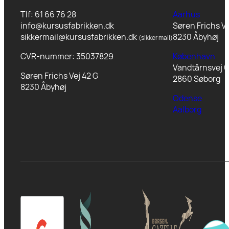
Tlf: 61 66 76 28
Aarhus
info@kursusfabrikken.dk
Søren Frichs Ve
sikkermail@kursusfabrikken.dk
8230 Åbyhøj
(sikker mail)
CVR-nummer: 35037829
København
Vandtårnsvej 6
Søren Frichs Vej 42 G
2860 Søborg
8230 Åbyhøj
Odense
Aalborg