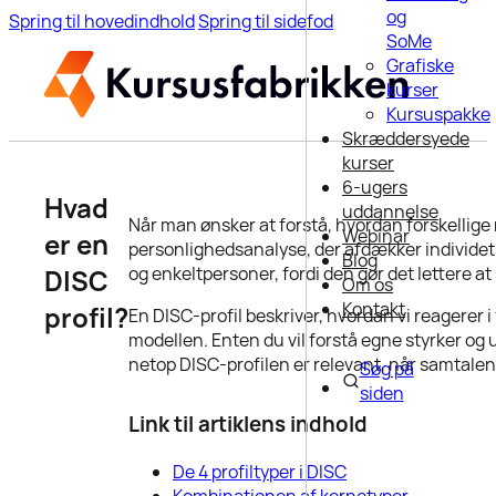
og
Spring til hovedindhold
Spring til sidefod
SoMe
Grafiske
kurser
Kursuspakke
Skræddersyede
kurser
6-ugers
Hvad
uddannelse
Når man ønsker at forstå, hvordan forskellig
Webinar
er en
personlighedsanalyse, der afdækker individet
Blog
og enkeltpersoner, fordi den gør det lettere at
DISC
Om os
Kontakt
profil?
En DISC-profil beskriver, hvordan vi reagerer 
modellen. Enten du vil forstå egne styrker og u
netop DISC-profilen er relevant, når samtale
Søg på
siden
Link til artiklens indhold
De 4 profiltyper i DISC
Kombinationen af kernetyper