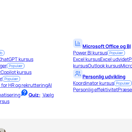
Microsoft Office og BI
Power BI kursus
øb
Populær
ChatGPT kursus
Excel kursus
Excel udvidet
P
ger
kursus
Outlook kursus
Micro
Populær
t
Copilot kursus
Personlig udvikling
r
Populær
Koordinator kursus
Populær
I for HR og rekruttering
AI
Personlig effektivitet
Præse
atisering
Quiz:
Vælg
ursus