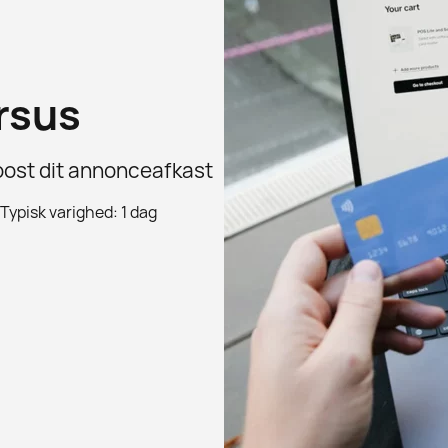
rsus
oost dit annonceafkast
Typisk varighed: 1 dag