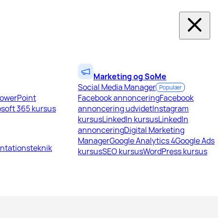
Marketing og SoMe
Social Media Manager
Populær
owerPoint
Facebook annoncering
Facebook
soft 365 kursus
annoncering udvidet
Instagram
kursus
LinkedIn kursus
LinkedIn
annoncering
Digital Marketing
Manager
Google Analytics 4
Google Ads
ntationsteknik
kursus
SEO kursus
WordPress kursus