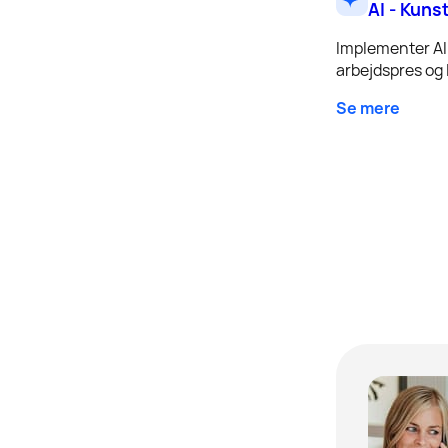
AI - Kuns
Implementer AI 
arbejdspres og l
Se mere