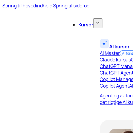
Spring til hovedindhold
Spring til sidefod
Kurser
AI kurser
AI Master
AI forl
Claude kursus
ChatGPT Mana
ChatGPT Agen
Copilot Manage
Copilot Agent
A
Agent og autom
det rigtige AI k