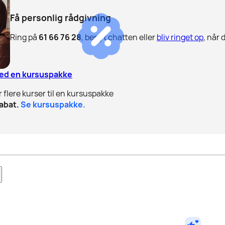
Få personlig rådgivning
Ring på
61 66 76 28
, benyt chatten eller
bliv ringet op
, når 
med en kursuspakke
r flere kurser til en kursuspakke
abat.
Se kursuspakke.