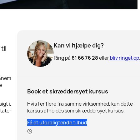
Kan vi hjælpe dig?
til
Ring på
61 66 76 28
eller
bliv ringet op
ennem
e
Book et skræddersyet kursus
Hvis I er flere fra samme virksomhed, kan dette
igt i,
kursus afholdes som skræddersyet kursus.
tater
Få et uforpligtende tilbud