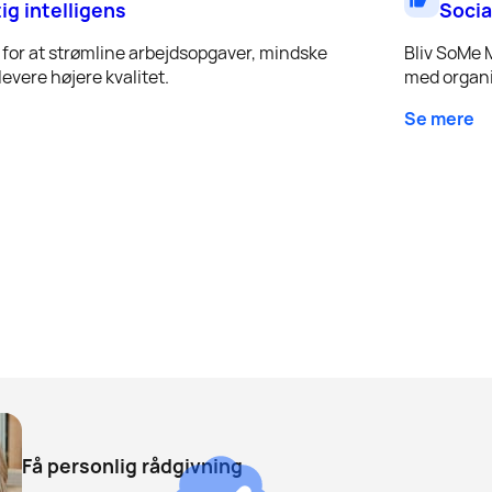
tig intelligens
Socia
for at strømline arbejdsopgaver, mindske
Bliv SoMe 
evere højere kvalitet.
med organi
Se mere
Få personlig rådgivning