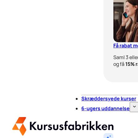
Få rabat 
Saml 3 elle
og få
15% r
Skræddersyede kurser
6-ugers uddannelse