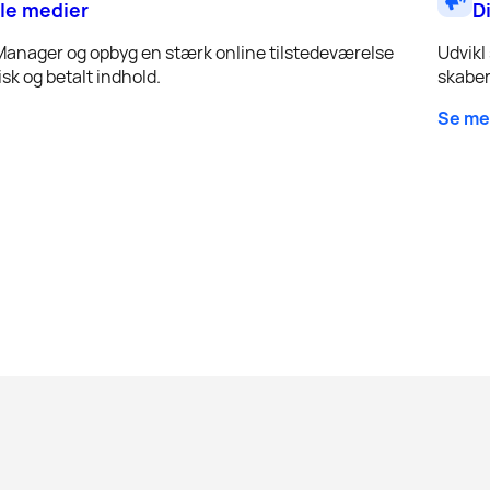
le medier
D
Manager og opbyg en stærk online tilstedeværelse
Udvikl
sk og betalt indhold.
skaber
Se me