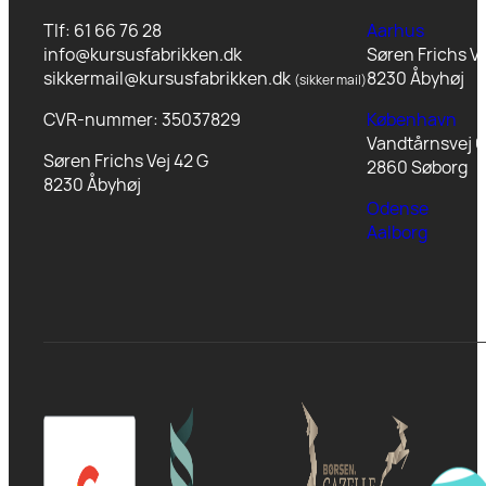
Tlf: 61 66 76 28
Aarhus
info@kursusfabrikken.dk
Søren Frichs Ve
sikkermail@kursusfabrikken.dk
8230 Åbyhøj
(sikker mail)
CVR-nummer: 35037829
København
Vandtårnsvej 6
Søren Frichs Vej 42 G
2860 Søborg
8230 Åbyhøj
Odense
Aalborg