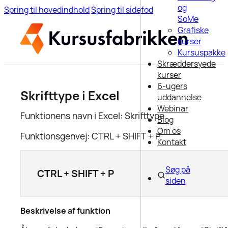
og
Spring til hovedindhold
Spring til sidefod
SoMe
Grafiske
kurser
Kursuspakke
Skræddersyede
kurser
6-ugers
Skrifttype i Excel
uddannelse
Webinar
Funktionens navn i Excel: Skrifttype
Blog
Om os
Funktionsgenvej: CTRL + SHIFT + P
Kontakt
Søg på
CTRL + SHIFT + P
siden
Beskrivelse af funktion