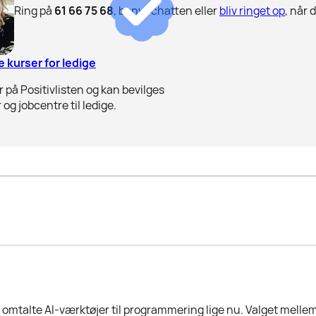
Ring på
61 66 75 68
, benyt chatten eller
bliv ringet op
, når 
 kurser for ledige
 på Positivlisten og kan bevilges
 og jobcentre til ledige.
omtalte AI-værktøjer til programmering lige nu. Valget mellem 