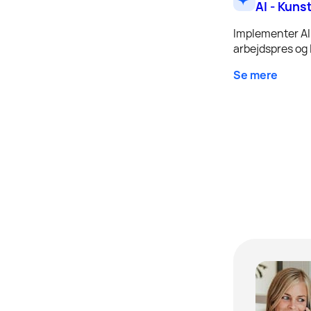
AI - Kuns
Implementer AI 
arbejdspres og l
Se mere