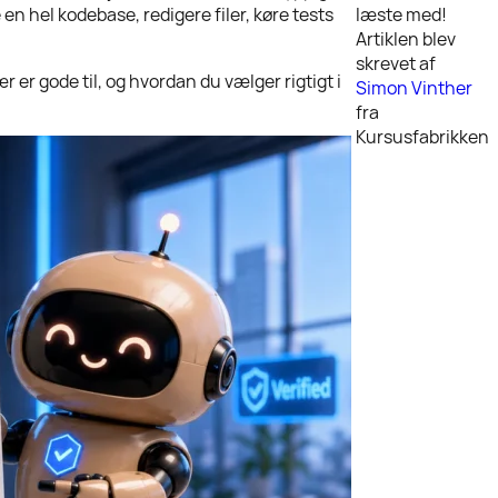
en hel kodebase, redigere filer, køre tests
læste med!
Artiklen blev
skrevet af
 er gode til, og hvordan du vælger rigtigt i
Simon Vinther
fra
Kursusfabrikken