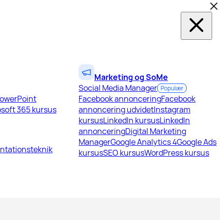
Marketing og SoMe
Social Media Manager
Populær
owerPoint
Facebook annoncering
Facebook
soft 365 kursus
annoncering udvidet
Instagram
kursus
LinkedIn kursus
LinkedIn
annoncering
Digital Marketing
Manager
Google Analytics 4
Google Ads
ntationsteknik
kursus
SEO kursus
WordPress kursus