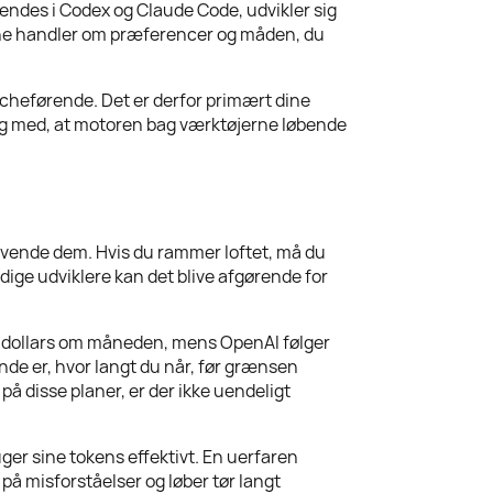
endes i Codex og Claude Code, udvikler sig
erne handler om præferencer og måden, du
ancheførende. Det er derfor primært dine
 i og med, at motoren bag værktøjerne løbende
vende dem. Hvis du rammer loftet, må du
dige udviklere kan det blive afgørende for
200 dollars om måneden, mens OpenAI følger
de er, hvor langt du når, før grænsen
på disse planer, er der ikke uendeligt
ger sine tokens effektivt. En uerfaren
å misforståelser og løber tør langt