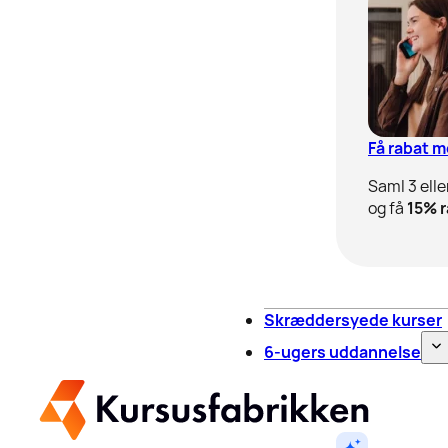
Få rabat 
Saml 3 elle
og få
15% r
Skræddersyede kurser
6-ugers uddannelse