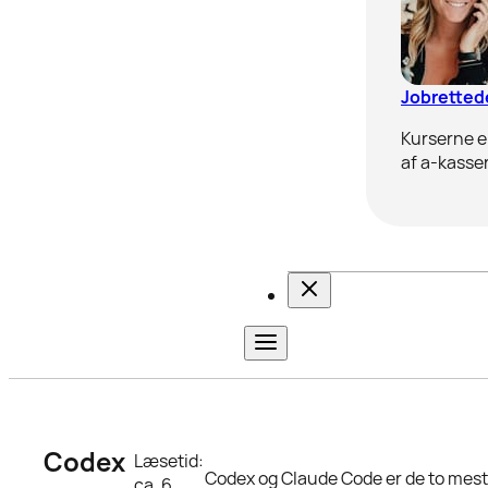
Jobrettede
Kurserne er
af a-kasser
Codex
Læsetid:
Codex og Claude Code er de to mest 
ca. 6