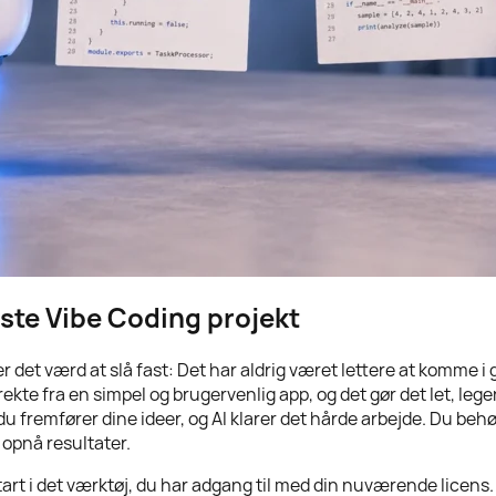
ste Vibe Coding projekt
er det værd at slå fast: Det har aldrig været lettere at komme i
te fra en simpel og brugervenlig app, og det gør det let, legend
 du fremfører dine ideer, og AI klarer det hårde arbejde. Du b
g opnå resultater.
Start i det værktøj, du har adgang til med din nuværende licen