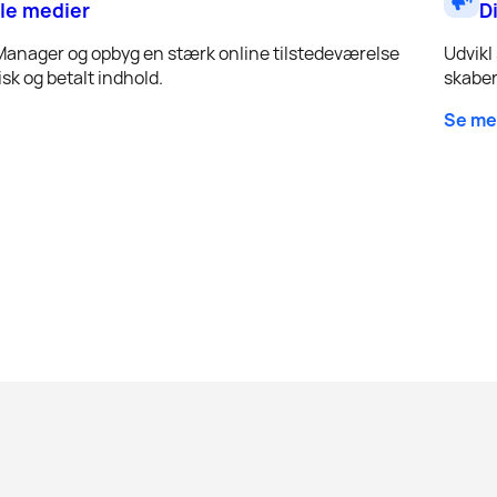
le medier
D
Manager og opbyg en stærk online tilstedeværelse
Udvikl
sk og betalt indhold.
skaber
Se me