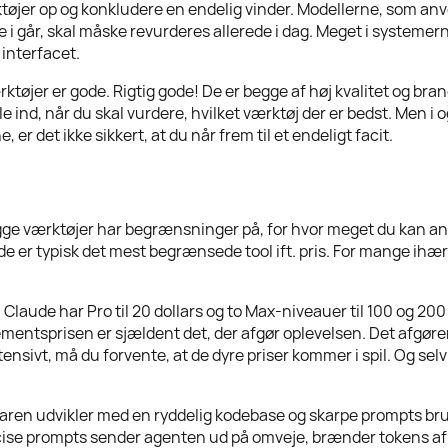
øjer op og konkludere en endelig vinder. Modellerne, som anv
e i går, skal måske revurderes allerede i dag. Meget i system
 interfacet.
ktøjer er gode. Rigtig gode! De er begge af høj kvalitet og br
le ind, når du skal vurdere, hvilket værktøj der er bedst. Men
e, er det ikke sikkert, at du når frem til et endeligt facit.
ge værktøjer har begrænsninger på, for hvor meget du kan an
de er typisk det mest begrænsede tool ift. pris. For mange ihær
. Claude har Pro til 20 dollars og to Max-niveauer til 100 og 
ntsprisen er sjældent det, der afgør oplevelsen. Det afgøren
nsivt, må du forvente, at de dyre priser kommer i spil. Og selv 
faren udvikler med en ryddelig kodebase og skarpe prompts bru
ise prompts sender agenten ud på omveje, brænder tokens af p