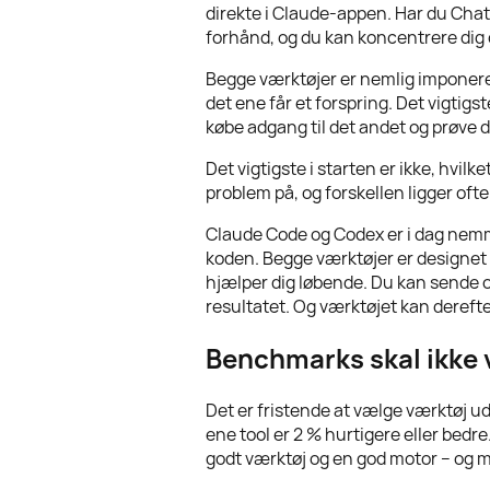
direkte i Claude-appen. Har du Chat
forhånd, og du kan koncentrere dig 
Begge værktøjer er nemlig imponere
det ene får et forspring. Det vigtigs
købe adgang til det andet og prøve
Det vigtigste i starten er ikke, hvi
problem på, og forskellen ligger ofte
Claude Code og Codex er i dag nemme
koden. Begge værktøjer er designet t
hjælper dig løbende. Du kan sende o
resultatet. Og værktøjet kan derefter
Benchmarks skal ikke 
Det er fristende at vælge værktøj 
ene tool er 2 % hurtigere eller bed
godt værktøj og en god motor – og 