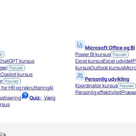
Microsoft Office og BI
Power BI kursus
øb
Populær
ChatGPT kursus
Excel kursus
Excel udvidet
P
ger
kursus
Outlook kursus
Micro
Populær
t
Copilot kursus
Personlig udvikling
r
Populær
Koordinator kursus
Populær
I for HR og rekruttering
AI
Personlig effektivitet
Præse
atisering
Quiz:
Vælg
ursus