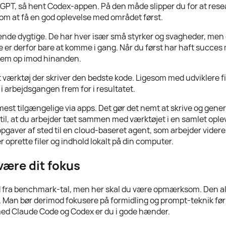
GPT, så hent Codex-appen. På den måde slipper du for at rese
om at få en god oplevelse med området først.
nde dygtige. De har hver især små styrker og svagheder, men
te er derfor bare at komme i gang. Når du først har haft succes 
 dem op imod hinanden.
lket værktøj der skriver den bedste kode. Ligesom med udviklere
 i arbejdsgangen frem for i resultatet.
st tilgængelige via apps. Det gør det nemt at skrive og gener
il, at du arbejder tæt sammen med værktøjet i en samlet oplevel
pgaver af sted til en cloud-baseret agent, som arbejder videre
 oprette filer og indhold lokalt på din computer.
være dit fokus
ud fra benchmark-tal, men her skal du være opmærksom. Den 
re. Man bør derimod fokusere på formidling og prompt-teknik fø
med Claude Code og Codex er du i gode hænder.