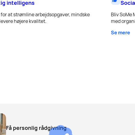
tig intelligens
Socia
for at strømline arbejdsopgaver, mindske
Bliv SoMe 
evere højere kvalitet.
med organi
Se mere
Få personlig rådgivning