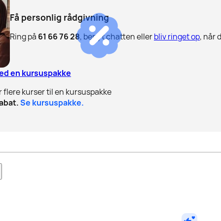
Få personlig rådgivning
Ring på
61 66 76 28
, benyt chatten eller
bliv ringet op
, når 
med en kursuspakke
r flere kurser til en kursuspakke
abat.
Se kursuspakke.