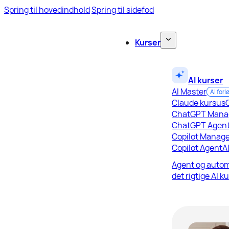
Spring til hovedindhold
Spring til sidefod
Kurser
AI kurser
AI Master
AI forl
Claude kursus
ChatGPT Mana
ChatGPT Agen
Copilot Manage
Copilot Agent
A
Agent og autom
det rigtige AI k