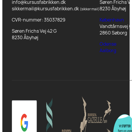
info@kursusfabrikken.dk
Søren Frichs Ve
sikkermail@kursusfabrikken.dk
8230 Åbyhøj
(sikker mail)
CVR-nummer: 35037829
København
Vandtårnsvej 6
Søren Frichs Vej 42 G
2860 Søborg
8230 Åbyhøj
Odense
Aalborg