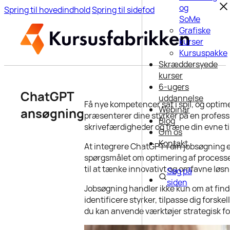
og
Spring til hovedindhold
Spring til sidefod
SoMe
Grafiske
kurser
Kursuspakke
Skræddersyede
kurser
6-ugers
ChatGPT
uddannelse
Få nye kompetencer sat i spil, og opti
Webinar
ansøgning
præsenterer dine styrker på en profess
Blog
skrivefærdigheder og træne din evne ti
Om os
Kontakt
At integrere ChatGPT i din jobsøgning e
spørgsmålet om optimering af processer
til at tænke innovativt og omfavne løsni
Søg på
siden
Jobsøgning handler ikke kun om at finde
identificere styrker, tilpasse dig fors
du kan anvende værktøjer strategisk for