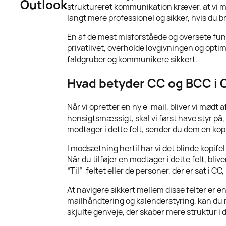
Outlook
struktureret kommunikation kræver, at vi m
langt mere professionel og sikker, hvis du b
En af de mest misforståede og oversete funk
privatlivet, overholde lovgivningen og opti
faldgruber og kommunikere sikkert.
Hvad betyder CC og BCC i 
Når vi opretter en ny e-mail, bliver vi mødt
hensigtsmæssigt, skal vi først have styr på,
modtager i dette felt, sender du dem en kop
I modsætning hertil har vi det blinde kopife
Når du tilføjer en modtager i dette felt, b
“Til”-feltet eller de personer, der er sat i C
At navigere sikkert mellem disse felter er e
mailhåndtering og kalenderstyring, kan du 
skjulte genveje, der skaber mere struktur i 