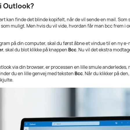
i Outlook?
 kan finde det blinde kopifelt, når de vil sende en mail. Som st
l som muligt. Men hvis du vil vide, hvordan får man bcc frem i 
ogram på din computer, skal du først åbne et vindue til en ny e
er
, skal du blot klikke på knappen
Bcc
. Nu vil det ekstra modtag
look via din browser, er processen en lille smule anderledes, m
finder du en lille genvej med teksten
Bcc
. Når du klikker på den
kjulte.