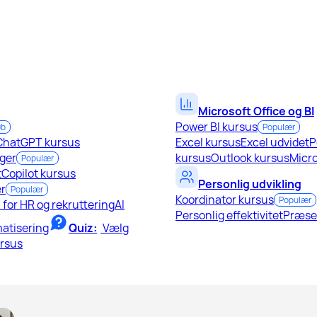
Microsoft Office og BI
Power BI kursus
øb
Populær
ChatGPT kursus
Excel kursus
Excel udvidet
P
ger
kursus
Outlook kursus
Micro
Populær
t
Copilot kursus
Personlig udvikling
r
Populær
Koordinator kursus
Populær
I for HR og rekruttering
AI
Personlig effektivitet
Præse
atisering
Quiz:
Vælg
ursus