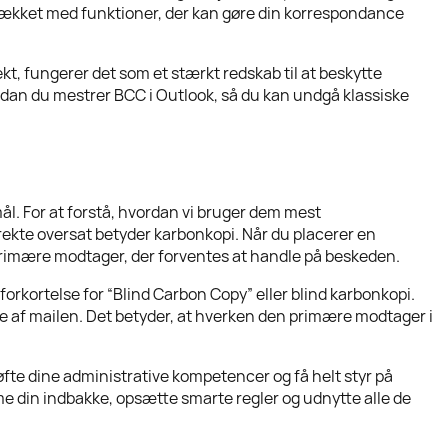
spækket med funktioner, der kan gøre din korrespondance
t, fungerer det som et stærkt redskab til at beskytte
rdan du mestrer BCC i Outlook, så du kan undgå klassiske
mål. For at forstå, hvordan vi bruger dem mest
direkte oversat betyder karbonkopi. Når du placerer en
n primære modtager, der forventes at handle på beskeden.
 forkortelse for “Blind Carbon Copy” eller blind karbonkopi.
re af mailen. Det betyder, at hverken den primære modtager i
løfte dine administrative kompetencer og få helt styr på
e din indbakke, opsætte smarte regler og udnytte alle de