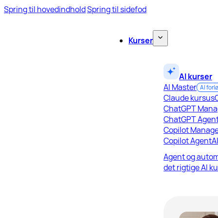
Spring til hovedindhold
Spring til sidefod
Kurser
AI kurser
AI Master
AI forl
Claude kursus
ChatGPT Mana
ChatGPT Agen
Copilot Manage
Copilot Agent
A
Agent og autom
det rigtige AI k