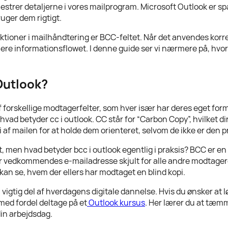
estrer detaljerne i vores mailprogram. Microsoft Outlook er 
ruger dem rigtigt.
tioner i mailhåndtering er BCC-feltet. Når det anvendes korrek
mere informationsflowet. I denne guide ser vi nærmere på, hvo
Outlook?
 af forskellige modtagerfelter, som hver især har deres eget for
 hvad betyder cc i outlook. CC står for “Carbon Copy”, hvilket 
i af mailen for at holde dem orienteret, selvom de ikke er de
lt, men hvad betyder bcc i outlook egentlig i praksis? BCC er en
liver vedkommendes e-mailadresse skjult for alle andre modtage
C, kan se, hvem der ellers har modtaget en blind kopi.
n vigtig del af hverdagens digitale dannelse. Hvis du ønsker at 
med fordel deltage på et
Outlook kursus
. Her lærer du at tæmm
din arbejdsdag.