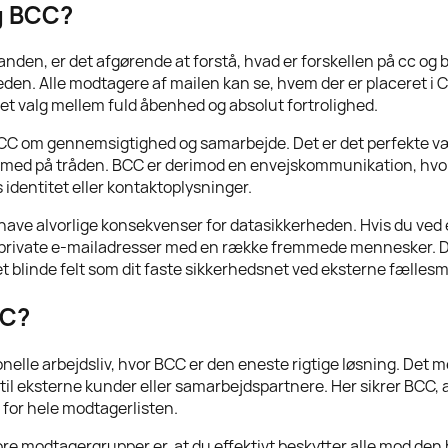
og BCC?
den, er det afgørende at forstå, hvad er forskellen på cc og bc
eden. Alle modtagere af mailen kan se, hvem der er placeret i 
 et valg mellem fuld åbenhed og absolut fortrolighed.
CC om gennemsigtighed og samarbejde. Det er det perfekte værk
tter med på tråden. BCC er derimod en envejskommunikation, hvo
identitet eller kontaktoplysninger.
t have alvorlige konsekvenser for datasikkerheden. Hvis du ved 
 private e-mailadresser med en række fremmede mennesker. De
et blinde felt som dit faste sikkerhedsnet ved eksterne fællesm
CC?
onelle arbejdsliv, hvor BCC er den eneste rigtige løsning. Det 
 til eksterne kunder eller samarbejdspartnere. Her sikrer BCC, 
 for hele modtagerlisten.
tore modtagergrupper er, at du effektivt beskytter alle mod den