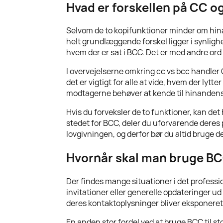
Hvad er forskellen på CC 
Selvom de to kopifunktioner minder om hinan
helt grundlæggende forskel ligger i synligh
hvem der er sat i BCC. Det er med andre ord
I overvejelserne omkring cc vs bcc handler 
det er vigtigt for alle at vide, hvem der ly
modtagerne behøver at kende til hinandens 
Hvis du forveksler de to funktioner, kan de
stedet for BCC, deler du uforvarende deres
lovgivningen, og derfor bør du altid bruge d
Hvornår skal man bruge B
Der findes mange situationer i det professi
invitationer eller generelle opdateringer ud
deres kontaktoplysninger bliver eksponeret
En anden stor fordel ved at bruge BCC til s