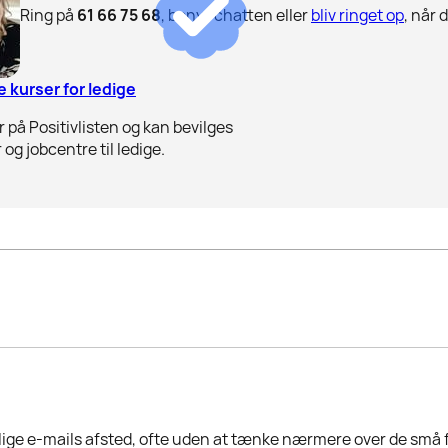
Ring på
61 66 75 68
, benyt chatten eller
bliv ringet op
, når 
 kurser for ledige
 på Positivlisten og kan bevilges
 og jobcentre til ledige.
allige e-mails afsted, ofte uden at tænke nærmere over de små 