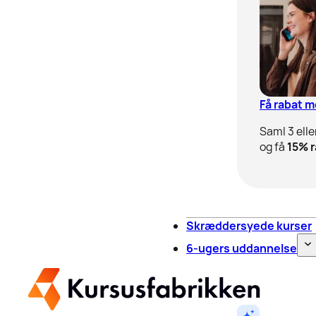
Få rabat 
Saml 3 elle
og få
15% r
Skræddersyede kurser
6-ugers uddannelse