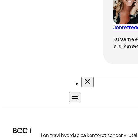
Jobrettede
Kurserne er
af a-kasser
BCC i
I en travl hverdag på kontoret sender vi ut