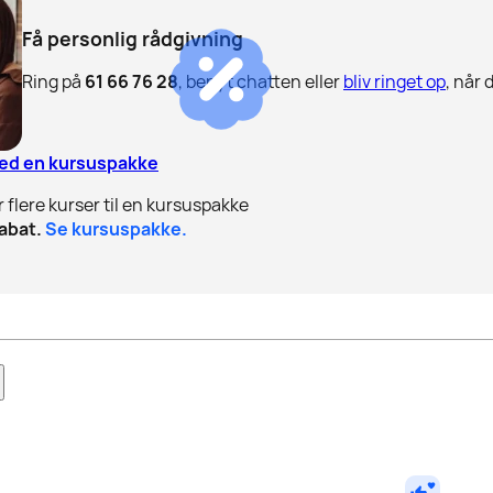
Få personlig rådgivning
Ring på
61 66 76 28
, benyt chatten eller
bliv ringet op
, når 
med en kursuspakke
r flere kurser til en kursuspakke
abat.
Se kursuspakke.