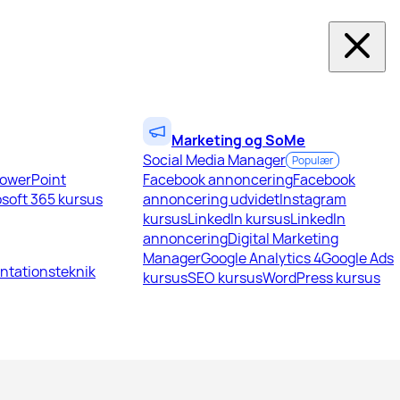
Marketing og SoMe
Social Media Manager
Populær
owerPoint
Facebook annoncering
Facebook
soft 365 kursus
annoncering udvidet
Instagram
kursus
LinkedIn kursus
LinkedIn
annoncering
Digital Marketing
Manager
Google Analytics 4
Google Ads
ntationsteknik
kursus
SEO kursus
WordPress kursus