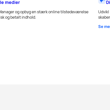
le medier
D
Manager og opbyg en stærk online tilstedeværelse
Udvikl
sk og betalt indhold.
skaber
Se me