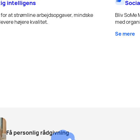
tig intelligens
Socia
for at strømline arbejdsopgaver, mindske
Bliv SoMe 
evere højere kvalitet.
med organi
Se mere
Få personlig rådgivning