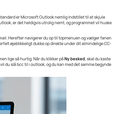
andard er Microsoft Outlook nemlig indstillet til at skjule
outlook, er det heldigvis utrolig nemt, og programmet vil huske
-mail. Herefter navigerer du op til topmenuen og vælger fanen
erfelt øjeblikkeligt dukke op direkte under dit almindelige CC-
en lige så hurtig. Når du klikker på
Ny besked
, skal du kaste
, vil du slå bcc til i outlook, og du kan med det samme begynde