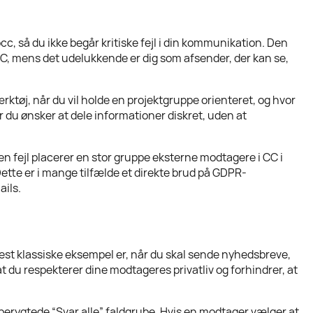
c, så du ikke begår kritiske fejl i din kommunikation. Den
CC, mens det udelukkende er dig som afsender, der kan se,
tøj, når du vil holde en projektgruppe orienteret, og hvor
r du ønsker at dele informationer diskret, uden at
en fejl placerer en stor gruppe eksterne modtagere i CC i
tte er i mange tilfælde et direkte brud på GDPR-
ails.
mest klassiske eksempel er, når du skal sende nyhedsbreve,
at du respekterer dine modtageres privatliv og forhindrer, at
 berygtede “Svar alle” faldgrube. Hvis en modtager vælger at