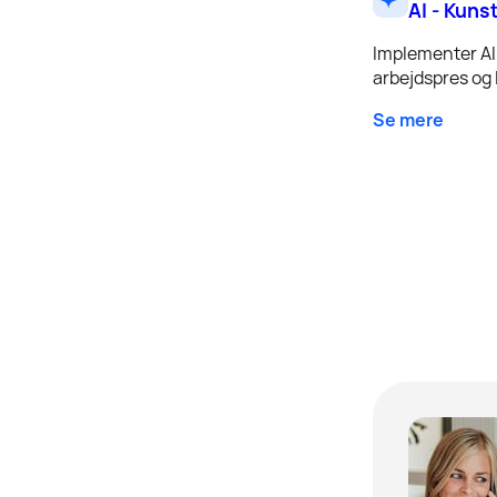
AI - Kuns
Implementer AI 
arbejdspres og l
Se mere