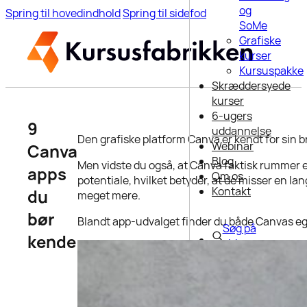
og
Spring til hovedindhold
Spring til sidefod
SoMe
Grafiske
kurser
Kursuspakke
Skræddersyede
kurser
6-ugers
9
uddannelse
Den grafiske platform Canva er kendt for sin b
Webinar
Canva
Blog
Men vidste du også, at Canva faktisk rummer e
apps
Om os
potentiale, hvilket betyder, at de misser en l
Kontakt
du
meget mere.
bør
Blandt app-udvalget finder du både Canvas egn
Søg på
kende
siden