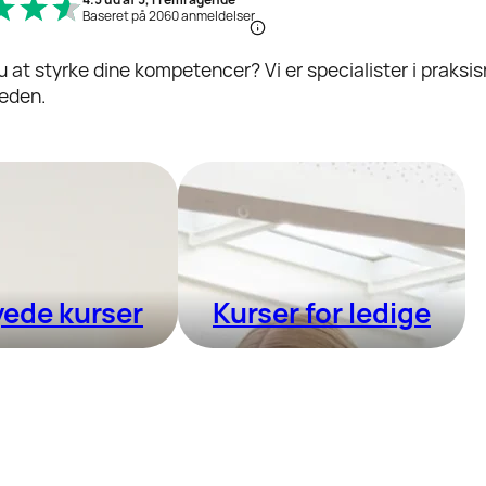
Baseret på 2060 anmeldelser
u at styrke dine kompetencer?
Vi er specialister i praks
eden.
ede kurser
Kurser for ledige
elte virksomhed
6-ugers uddannelse