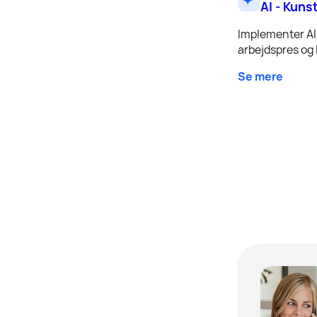
AI - Kuns
Implementer AI 
arbejdspres og l
Se mere