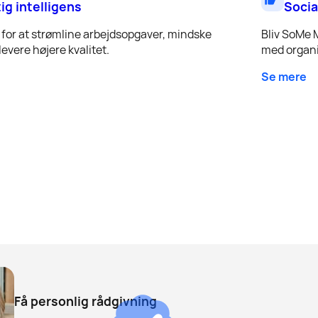
tig intelligens
Socia
for at strømline arbejdsopgaver, mindske
Bliv SoMe 
evere højere kvalitet.
med organi
Se mere
Få personlig rådgivning