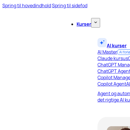
Spring til hovedindhold
Spring til sidefod
Kurser
AI kurser
AI Master
AI forl
Claude kursus
ChatGPT Mana
ChatGPT Agen
Copilot Manage
Copilot Agent
A
Agent og autom
det rigtige AI k