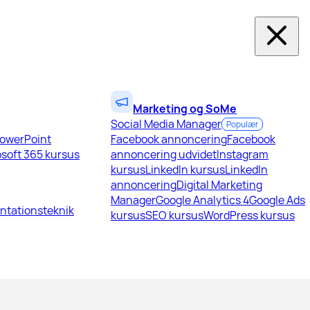
Marketing og SoMe
Social Media Manager
Populær
owerPoint
Facebook annoncering
Facebook
soft 365 kursus
annoncering udvidet
Instagram
kursus
LinkedIn kursus
LinkedIn
annoncering
Digital Marketing
Manager
Google Analytics 4
Google Ads
ntationsteknik
kursus
SEO kursus
WordPress kursus