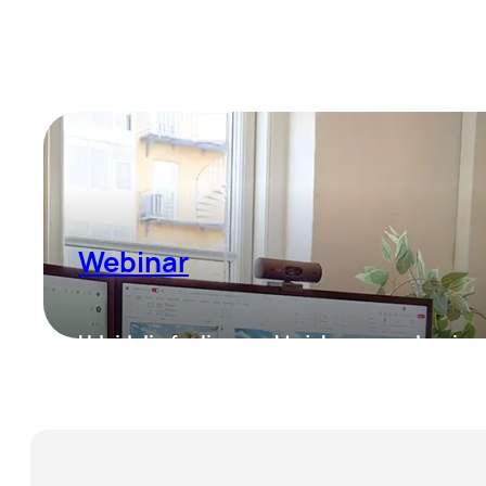
Webinar
Udvid din faglige værktøjskasse med ny ins