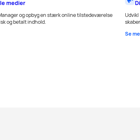
le medier
D
Manager og opbyg en stærk online tilstedeværelse
Udvikl
sk og betalt indhold.
skaber
Se me