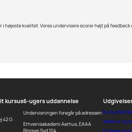
 i højeste kvalitet. Vores undervisere scorer højt på feedback
dit kursus
6-ugers uddannelse
Udgivelse
Kursusfabrik
Undervisningen foregår på adressen:
j 42 G
Webinar og 
Erhvervsakademi Aarhus, EAAA
Ringvej Syd 104
E-bøger og m