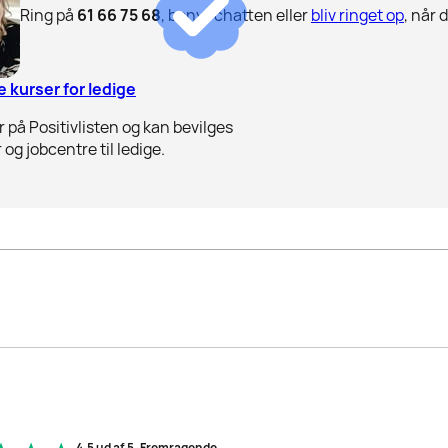
Ring på
61 66 75 68
, benyt chatten eller
bliv ringet op
, når 
 kurser for ledige
 på Positivlisten og kan bevilges
 og jobcentre til ledige.
4.5 ud af 5, Fremragende