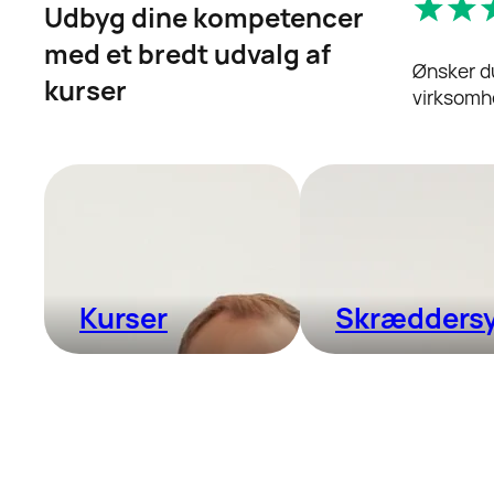
Udbyg dine kompetencer
med et bredt udvalg af
Ønsker d
kurser
virksomh
Kurser
Skræddersy
+40 forskellige kurser
Tilpasset den enk