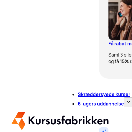
Få rabat 
Saml 3 elle
og få
15% r
Skræddersyede kurser
6-ugers uddannelse