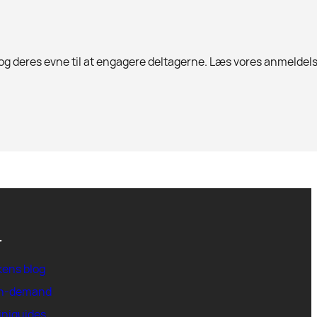
 og deres evne til at engagere deltagerne. Læs vores anmeldels
r
kens blog
on-demand
iniguides