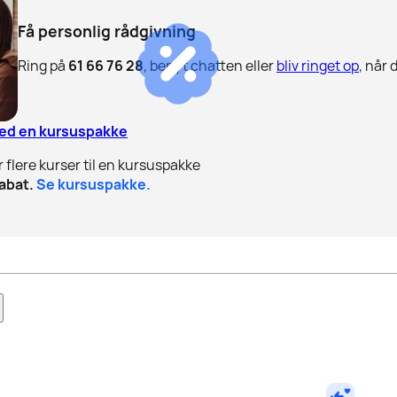
Få personlig rådgivning
Ring på
61 66 76 28
, benyt chatten eller
bliv ringet op
, når 
med en kursuspakke
r flere kurser til en kursuspakke
abat.
Se kursuspakke.