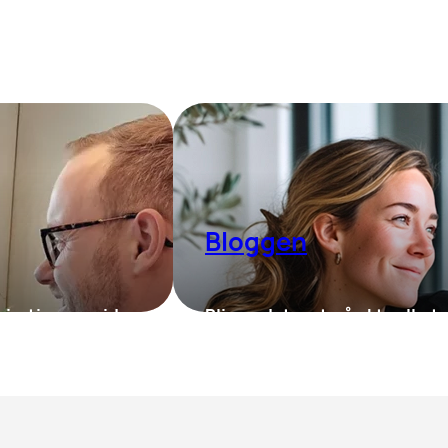
Bloggen
piration og viden
Bliv opdateret på aktuelle tr