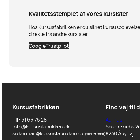
Kvalitetsstemplet af vores kursister
Hos Kursusfabrikken er du sikret kursusoplevelser
direkte fra andre kursister.
Google
Trustpilot
Kursusfabrikken
Find vej til 
Tlf: 61 66 76 28
Aarhus
info@kursusfabrikken.dk
Søren Frichs Ve
sikkermail@kursusfabrikken.dk
8230 Åbyhøj
(sikker mail)