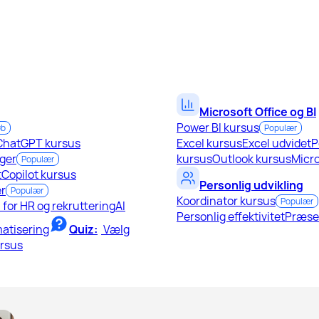
Microsoft Office og BI
Power BI kursus
øb
Populær
ChatGPT kursus
Excel kursus
Excel udvidet
P
ger
kursus
Outlook kursus
Micro
Populær
t
Copilot kursus
Personlig udvikling
r
Populær
Koordinator kursus
Populær
I for HR og rekruttering
AI
Personlig effektivitet
Præse
atisering
Quiz:
Vælg
ursus