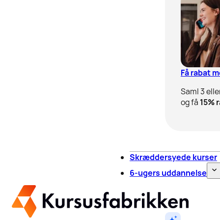
Få rabat 
Saml 3 elle
og få
15% r
Skræddersyede kurser
6-ugers uddannelse