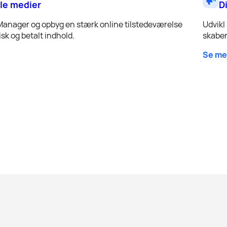
le medier
D
Manager og opbyg en stærk online tilstedeværelse
Udvikl
sk og betalt indhold.
skaber
Se me