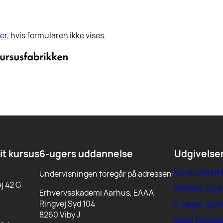
er
, hvis formularen ikke vises.
dit kursus
6-ugers uddannelse
Udgivelse
Kursusfabrik
Undervisningen foregår på adressen:
j 42 G
Webinar og 
Erhvervsakademi Aarhus, EAAA
Ringvej Syd 104
E-bøger og m
8260 Viby J
Excel funktio