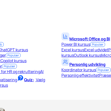
Microsoft Office og BI
Power BI kursus
øb
Populær
ChatGPT kursus
Excel kursus
Excel udvidet
P
ger
kursus
Outlook kursus
Micro
Populær
t
Copilot kursus
Personlig udvikling
r
Populær
Koordinator kursus
Populær
I for HR og rekruttering
AI
Personlig effektivitet
Præse
atisering
Quiz:
Vælg
ursus