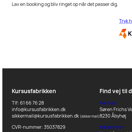
Lav en booking og bliv ringet op når det passer dig.
Tryk h
Kursusfabrikken
Find vej til 
Tlf: 61 66 76 28
Aarhus
info@kursusfabrikken.dk
Søren Frichs Ve
sikkermail@kursusfabrikken.dk
8230 Åbyhøj
(sikker mail)
CVR-nummer: 35037829
København