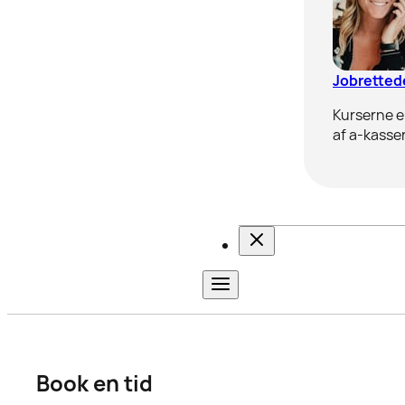
Jobrettede
Kurserne er
af a-kasser
Book en tid