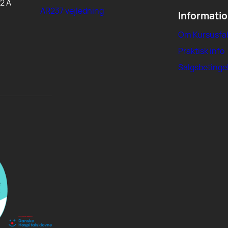
2 A
AR237 vejledning
Informati
Om Kursusfa
Praktisk info
Salgsbetinge