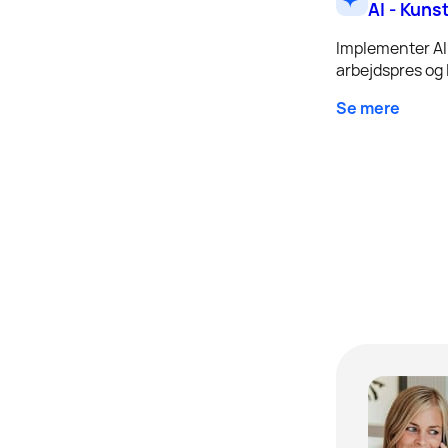
AI - Kuns
Implementer AI 
arbejdspres og l
Se mere