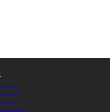
r
kens blog
on-demand
iniguides
ner og genveje