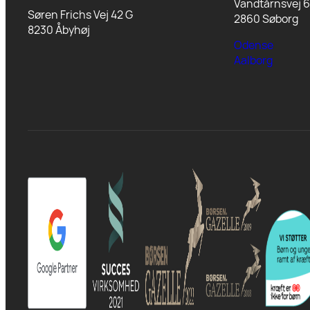
Vandtårnsvej 6
Søren Frichs Vej 42 G
2860 Søborg
8230 Åbyhøj
Odense
Aalborg