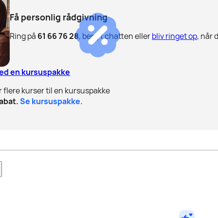
Få personlig rådgivning
Ring på
61 66 76 28
, benyt chatten eller
bliv ringet op
, når 
med en kursuspakke
r flere kurser til en kursuspakke
abat.
Se kursuspakke.