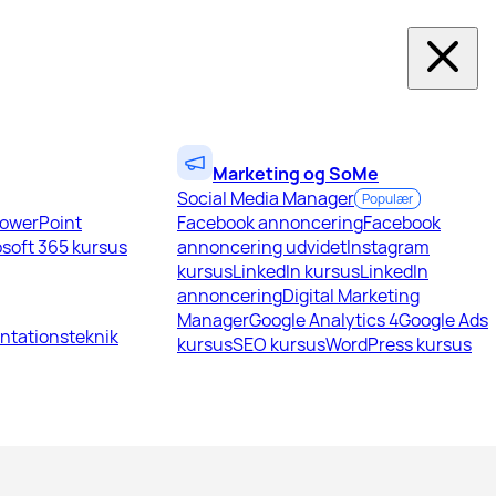
Marketing og SoMe
Social Media Manager
Populær
owerPoint
Facebook annoncering
Facebook
soft 365 kursus
annoncering udvidet
Instagram
kursus
LinkedIn kursus
LinkedIn
annoncering
Digital Marketing
Manager
Google Analytics 4
Google Ads
ntationsteknik
kursus
SEO kursus
WordPress kursus