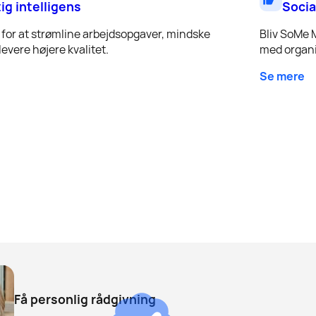
tig intelligens
Socia
for at strømline arbejdsopgaver, mindske
Bliv SoMe 
evere højere kvalitet.
med organi
Se mere
Få personlig rådgivning