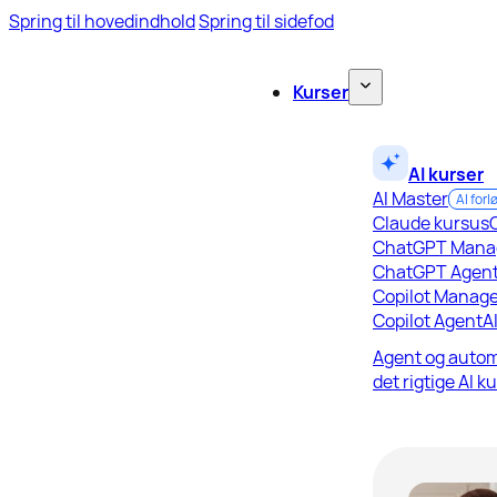
Spring til hovedindhold
Spring til sidefod
Kurser
AI kurser
AI Master
AI forl
Claude kursus
ChatGPT Mana
ChatGPT Agen
Copilot Manage
Copilot Agent
A
Agent og autom
det rigtige AI k