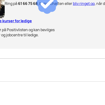
Ring på
61 66 75 68
, benyt chatten eller
bliv ringet op
, når 
 kurser for ledige
 på Positivlisten og kan bevilges
 og jobcentre til ledige.