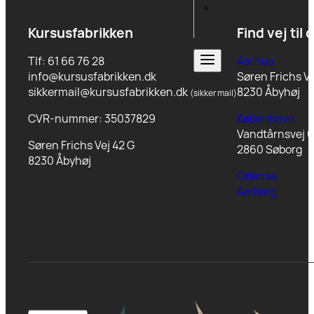
Kursusfabrikken
Find vej til 
Tlf: 61 66 76 28
Aarhus
info@kursusfabrikken.dk
Søren Frichs Ve
sikkermail@kursusfabrikken.dk
8230 Åbyhøj
(sikker mail)
CVR-nummer: 35037829
København
Vandtårnsvej 6
Søren Frichs Vej 42 G
2860 Søborg
8230 Åbyhøj
Odense
Aalborg