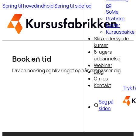
og
Spring til hovedindhold
Spring til sidefod
SoMe
Grafiske
kurser
Kursuspakke
Skræddersyede
kurser
6-ugers
Book en tid
uddannelse
Webinar
Lav en booking og bliv ringet op når det passer dig.
Blog
Om os
Kontakt
Tryk h
Søg på
siden