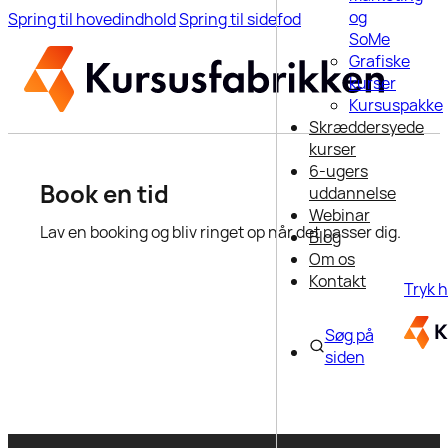
og
Spring til hovedindhold
Spring til sidefod
SoMe
Grafiske
kurser
Kursuspakke
Skræddersyede
kurser
6-ugers
Book en tid
uddannelse
Webinar
Lav en booking og bliv ringet op når det passer dig.
Blog
Om os
Kontakt
Tryk h
Søg på
siden