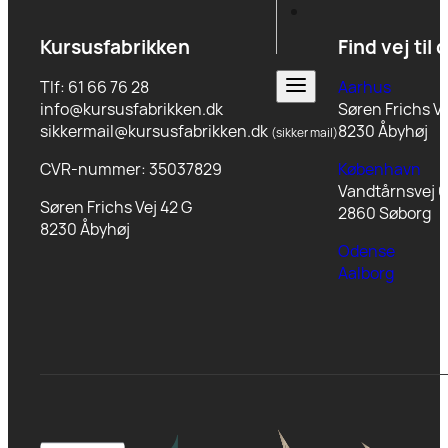
Kursusfabrikken
Find vej til 
Tlf: 61 66 76 28
Aarhus
info@kursusfabrikken.dk
Søren Frichs Ve
sikkermail@kursusfabrikken.dk
8230 Åbyhøj
(sikker mail)
CVR-nummer: 35037829
København
Vandtårnsvej 6
Søren Frichs Vej 42 G
2860 Søborg
8230 Åbyhøj
Odense
Aalborg