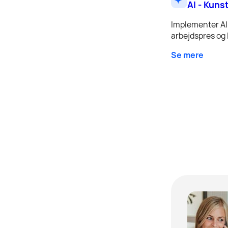
AI - Kuns
Implementer AI 
arbejdspres og l
Se mere