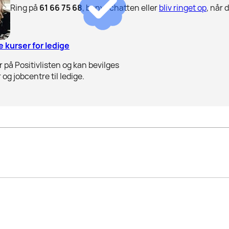
Ring på
61 66 75 68
, benyt chatten eller
bliv ringet op
, når 
 kurser for ledige
 på Positivlisten og kan bevilges
 og jobcentre til ledige.