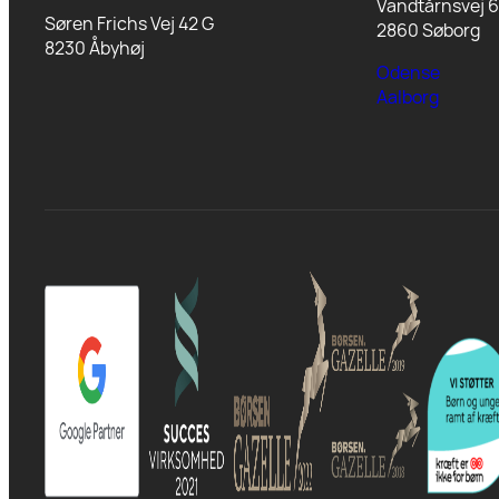
Vandtårnsvej 6
Søren Frichs Vej 42 G
2860 Søborg
8230 Åbyhøj
Odense
Aalborg