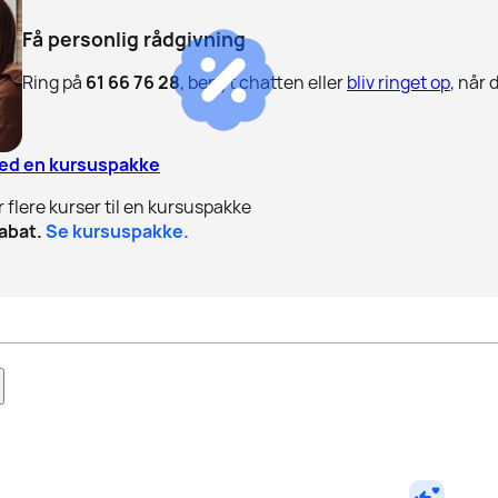
Få personlig rådgivning
Ring på
61 66 76 28
, benyt chatten eller
bliv ringet op
, når 
med en kursuspakke
r flere kurser til en kursuspakke
abat.
Se kursuspakke.