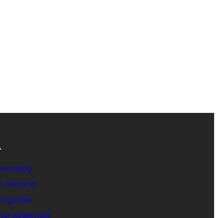
r
kens blog
on-demand
iniguides
ner og genveje