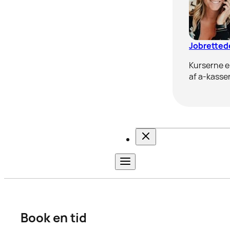
Jobrettede
Kurserne er
af a-kasser
Book en tid