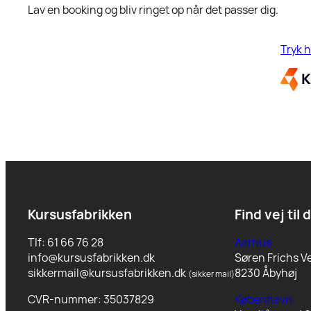
Lav en booking og bliv ringet op når det passer dig.
Tryk h
Kursusfabrikken
Find vej til 
Tlf: 61 66 76 28
Aarhus
info@kursusfabrikken.dk
Søren Frichs Ve
sikkermail@kursusfabrikken.dk
8230 Åbyhøj
(sikker mail)
CVR-nummer: 35037829
København