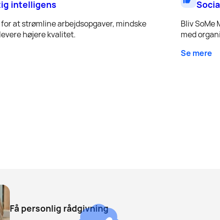
tig intelligens
Socia
for at strømline arbejdsopgaver, mindske
Bliv SoMe 
evere højere kvalitet.
med organi
Se mere
Få personlig rådgivning