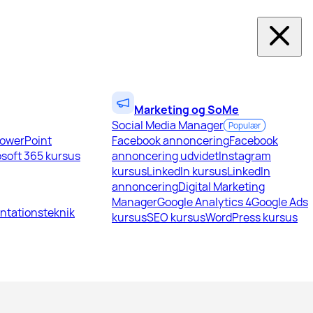
Marketing og SoMe
Social Media Manager
Populær
owerPoint
Facebook annoncering
Facebook
soft 365 kursus
annoncering udvidet
Instagram
kursus
LinkedIn kursus
LinkedIn
annoncering
Digital Marketing
Manager
Google Analytics 4
Google Ads
ntationsteknik
kursus
SEO kursus
WordPress kursus