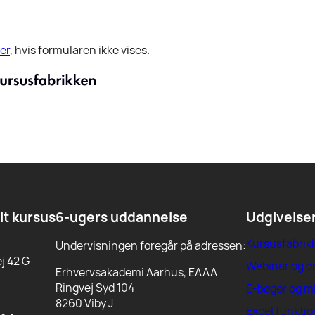
er
, hvis formularen ikke vises.
dit kursus
6-ugers uddannelse
Udgivelse
Kursusfabrik
Undervisningen foregår på adressen:
j 42 G
Webinar og 
Erhvervsakademi Aarhus, EAAA
Ringvej Syd 104
E-bøger og m
8260 Viby J
Excel funktio