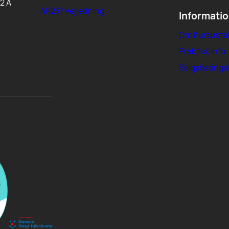
2 A
AR237 vejledning
Informati
Om Kursusfa
Praktisk info
Salgsbetinge