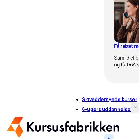
Få rabat 
Saml 3 elle
og få
15% r
Skræddersyede kurser
6-ugers uddannelse