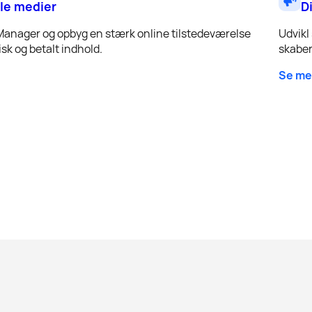
le medier
D
Manager og opbyg en stærk online tilstedeværelse
Udvikl
sk og betalt indhold.
skaber
Se me