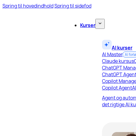
Spring til hovedindhold
Spring til sidefod
Kurser
AI kurser
AI Master
AI forl
Claude kursus
ChatGPT Mana
ChatGPT Agen
Copilot Manage
Copilot Agent
A
Agent og autom
det rigtige AI k