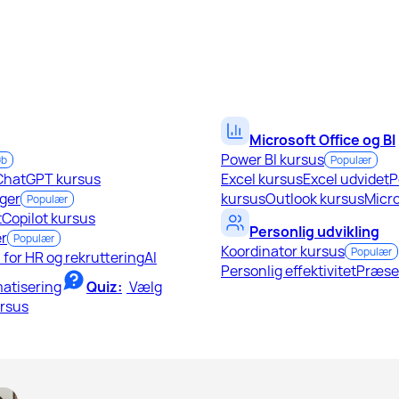
Microsoft Office og BI
Power BI kursus
øb
Populær
ChatGPT kursus
Excel kursus
Excel udvidet
P
ger
kursus
Outlook kursus
Micro
Populær
t
Copilot kursus
Personlig udvikling
r
Populær
Koordinator kursus
Populær
I for HR og rekruttering
AI
Personlig effektivitet
Præse
atisering
Quiz:
Vælg
ursus