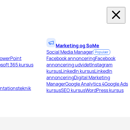
Marketing og SoMe
Social Media Manager
Populær
owerPoint
Facebook annoncering
Facebook
soft 365 kursus
annoncering udvidet
Instagram
kursus
LinkedIn kursus
LinkedIn
annoncering
Digital Marketing
Manager
Google Analytics 4
Google Ads
ntationsteknik
kursus
SEO kursus
WordPress kursus