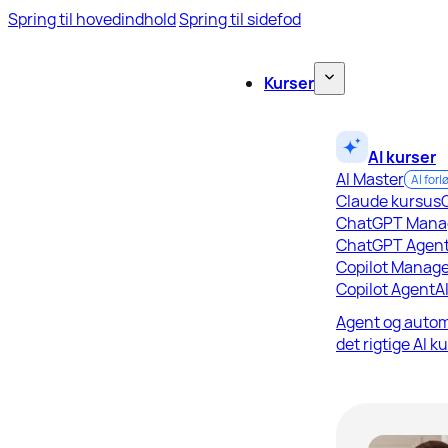
Spring til hovedindhold
Spring til sidefod
Kurser
AI kurser
AI Master
AI forl
Claude kursus
ChatGPT Mana
ChatGPT Agen
Copilot Manage
Copilot Agent
A
Agent og autom
det rigtige AI k