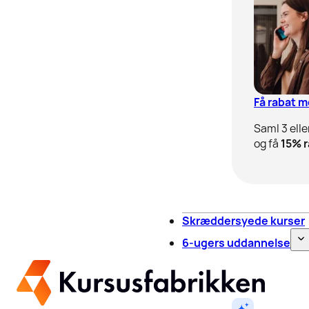
Få rabat 
Saml 3 elle
og få
15% r
Skræddersyede kurser
6-ugers uddannelse