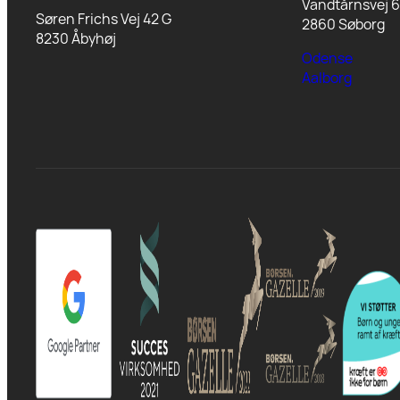
Vandtårnsvej 6
Søren Frichs Vej 42 G
2860 Søborg
8230 Åbyhøj
Odense
Aalborg