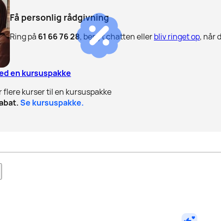
Få personlig rådgivning
Ring på
61 66 76 28
, benyt chatten eller
bliv ringet op
, når 
med en kursuspakke
r flere kurser til en kursuspakke
abat.
Se kursuspakke.