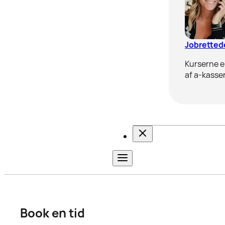
Jobrettede
Kurserne er
af a-kasser
Book en tid