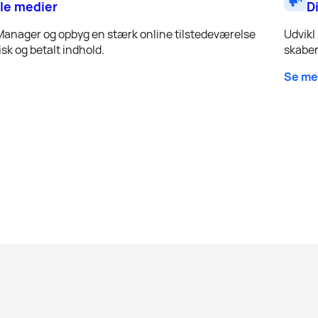
le medier
D
Manager og opbyg en stærk online tilstedeværelse
Udvikl
sk og betalt indhold.
skaber
Se me