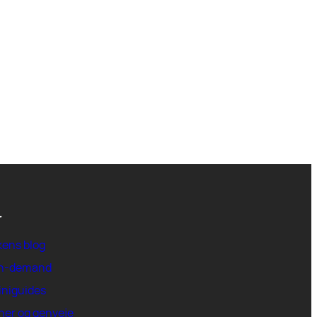
r
kens blog
on-demand
iniguides
ner og genveje