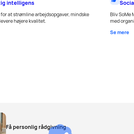
tig intelligens
Socia
for at strømline arbejdsopgaver, mindske
Bliv SoMe 
evere højere kvalitet.
med organi
Se mere
Få personlig rådgivning