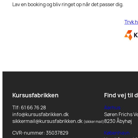
Lav en booking og bliv ringet op når det passer dig.
Tryk h
Kursusfabrikken
Find vej til 
Tlf: 61 66 76 28
Aarhus
info@kursusfabrikken.dk
Søren Frichs Ve
sikkermail@kursusfabrikken.dk
8230 Åbyhøj
(sikker mail)
CVR-nummer: 35037829
København