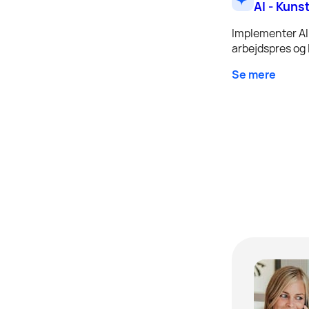
AI - Kuns
Implementer AI 
arbejdspres og l
Se mere