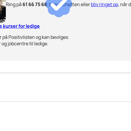
Ring på
61 66 75 68
, benyt chatten eller
bliv ringet op
, når 
 kurser for ledige
 på Positivlisten og kan bevilges
 og jobcentre til ledige.