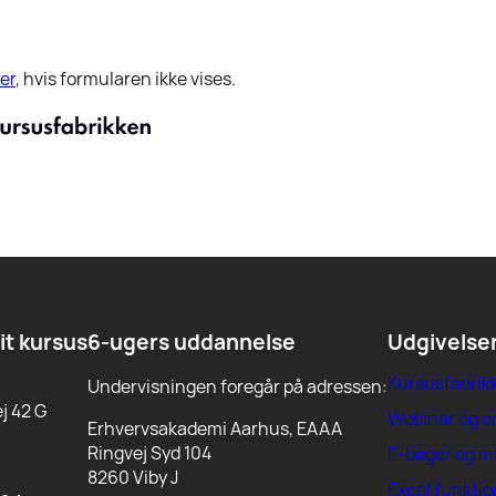
er
, hvis formularen ikke vises.
dit kursus
6-ugers uddannelse
Udgivelse
Kursusfabrik
Undervisningen foregår på adressen:
j 42 G
Webinar og 
Erhvervsakademi Aarhus, EAAA
Ringvej Syd 104
E-bøger og m
8260 Viby J
Excel funktio