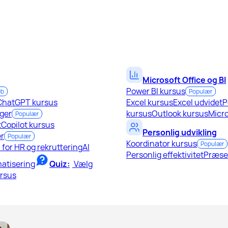
Microsoft Office og BI
Power BI kursus
øb
Populær
ChatGPT kursus
Excel kursus
Excel udvidet
P
ger
kursus
Outlook kursus
Micro
Populær
t
Copilot kursus
Personlig udvikling
r
Populær
Koordinator kursus
Populær
I for HR og rekruttering
AI
Personlig effektivitet
Præse
atisering
Quiz:
Vælg
ursus