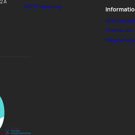
2 A
AR237 vejledning
Informati
Om Kursusfa
Praktisk info
Salgsbetinge